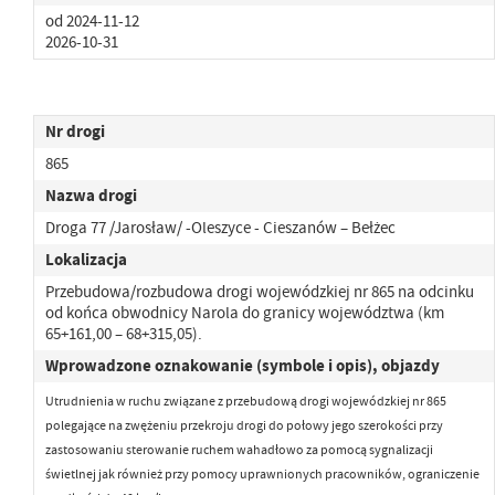
od 2024-11-12
2026-10-31
Nr drogi
865
Nazwa drogi
Droga 77 /Jarosław/ -Oleszyce - Cieszanów – Bełżec
Lokalizacja
Przebudowa/rozbudowa drogi wojewódzkiej nr 865 na odcinku
od końca obwodnicy Narola do granicy województwa (km
65+161,00 – 68+315,05).
Wprowadzone oznakowanie (symbole i opis), objazdy
Utrudnienia w ruchu związane z przebudową drogi wojewódzkiej nr 865
polegające na zwężeniu przekroju drogi
do połowy jego szerokości przy
zastosowaniu sterowanie ruchem wahadłowo za pomocą sygnalizacji
świetlnej jak również przy pomocy uprawnionych pracowników,
ograniczenie