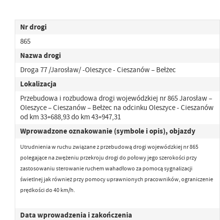
Nr drogi
865
Nazwa drogi
Droga 77 /Jarosław/ -Oleszyce - Cieszanów – Bełżec
Lokalizacja
Przebudowa i rozbudowa drogi wojewódzkiej nr 865 Jarosław –
Oleszyce – Cieszanów – Bełżec na odcinku Oleszyce - Cieszanów
od km 33+688,93 do km 43+947,31
Wprowadzone oznakowanie (symbole i opis), objazdy
Utrudnienia w ruchu związane z przebudową drogi wojewódzkiej nr 865
polegające na zwężeniu przekroju drogi
do połowy jego szerokości przy
zastosowaniu sterowanie ruchem wahadłowo za pomocą sygnalizacji
świetlnej jak również przy pomocy uprawnionych pracowników,
ograniczenie
prędkości do 40 km/h.
Data wprowadzenia i zakończenia