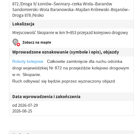
872 /Droga 9/ Łoniów–Świniary–rzeka Wisła–Baranów
Sandomierski–Wola Baranowska–Majdan Królewski–Bojanów–
Droga 878 /Nisko
Lokalizacja
Miejscowość Skopanie w km 9+853 przejazd kolejowo drogowy
Zobacz na mapie
Wprowadzone oznakowanie (symbole i opis), objazdy
Roboty kolejowe.
Całkowite zamknięcie dla ruchu odcinka
drogi wojewódzkiej Nr 872 na przejeździe kolejowo drogowym
w m. Skopanie.
Ruch odbywać się będzie poprzez wyznaczony objazd.
Data wprowadzenia i zakończenia
od 2026-07-29
2026-08-25