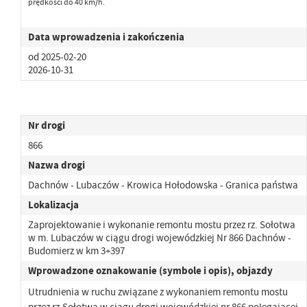
prędkości do 40 km/h.
Data wprowadzenia i zakończenia
od 2025-02-20
2026-10-31
Nr drogi
866
Nazwa drogi
Dachnów - Lubaczów - Krowica Hołodowska - Granica państwa
Lokalizacja
Zaprojektowanie i wykonanie remontu mostu przez rz. Sołotwa
w m. Lubaczów w ciągu drogi wojewódzkiej Nr 866 Dachnów -
Budomierz w km 3+397
Wprowadzone oznakowanie (symbole i opis), objazdy
Utrudnienia w ruchu związane z wykonaniem remontu mostu
przez rz.Sołotwa w ciągu drogi wojewódzkiej nr 866 polegającej