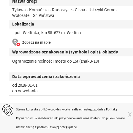
Nazwa drogi
Tylawa - Komańcza - Radoszyce - Cisna - Ustrzyki Górne -
Wołosate - Gr. Państwa
Lokalizacja
- pot. Wetlinka, km 86+627 m. Wetlina
Zobacz na mapie
Wprowadzone oznakowanie (symbole i opis), objazdy
Ograniczenie nośności mostu do 15t (znakB-18)
Data wprowadzenia i zakończenia
od 2018-01-01
do odwołania
Strona korzysta z plików
cookies
w celu realizacji usług zgodnie z
Polityką
X
Nr drogi
Prywatności
. Wszelkie warunki przychowywania oraz dostępu do plików cookie
897
ustawiane są z poziomu Twojej przeglądarki.
Nazwa drogi