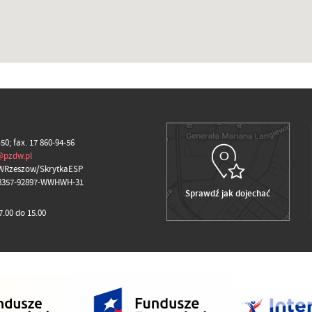
-50; fax. 17 860-94-56
@pzdw.pl
WRzeszow/SkrytkaESP
98357-92897-WWHWH-31
Sprawdź jak dojechać
.00 do 15.00