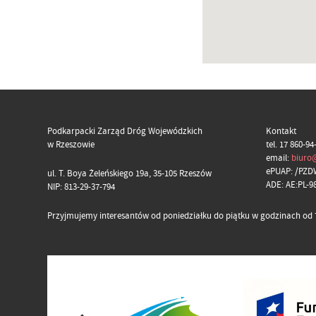
Podkarpacki Zarząd Dróg Wojewódzkich
Kontakt
w Rzeszowie
tel. 17 860-94
email:
biuro
ePUAP: /PZD
ul. T. Boya Żeleńskiego 19a, 35-105 Rzeszów
ADE: AE:PL-
NIP: 813-29-37-794
Przyjmujemy interesantów od poniedziałku do piątku w godzinach od 7