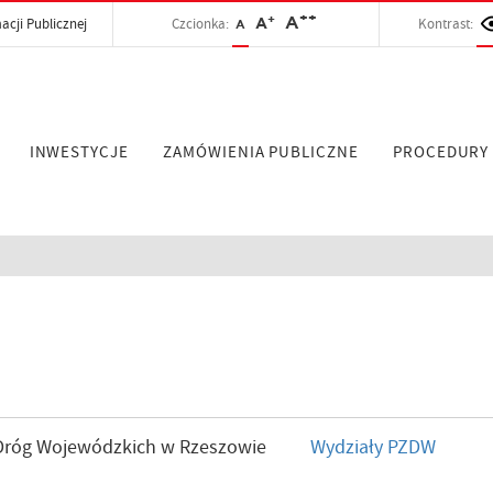
++
+
A
acji Publicznej
Czcionka:
A
Kontrast:
A
INWESTYCJE
ZAMÓWIENIA PUBLICZNE
PROCEDURY
d Dróg Wojewódzkich w Rzeszowie
Wydziały PZDW