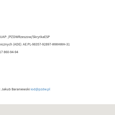
ePUAP: /PZDWRzeszow/SkrytkaESP
onicznych (ADE): AE:PL-98357-92897-WWHWH-31
17 860-94-94
: Jakub Baraniewski
iod@pzdw.pl