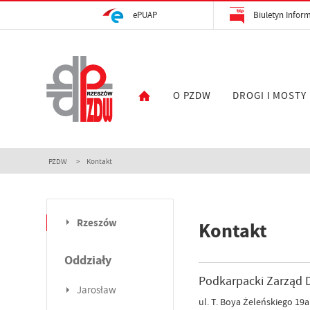
ePUAP
Biuletyn Inform
O PZDW
DROGI I MOSTY
PZDW
Kontakt
Rzeszów
Kontakt
Oddziały
Podkarpacki Zarzą
Jarosław
ul. T. Boya Żeleńskiego 19a