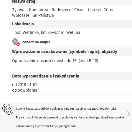
Nazwa drogi
Tylawa - Komańcza - Radoszyce - Cisna - Ustrzyki Górne -
Wołosate - Gr. Państwa
Lokalizacja
- pot. Wetlinka, km 86+627 m. Wetlina
Zobacz na mapie
Wprowadzone oznakowanie (symbole i opis), objazdy
Ograniczenie nośności mostu do 15t (znakB-18)
Data wprowadzenia i zakończenia
od 2018-01-01
do odwołania
Strona korzysta z plików
cookies
w celu realizacji usług zgodnie z
Polityką
X
Nr drogi
Prywatności
. Wszelkie warunki przychowywania oraz dostępu do plików cookie
897
ustawiane są z poziomu Twojej przeglądarki.
Nazwa drogi