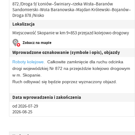
872 /Droga 9/ Łoniów–Świniary–rzeka Wisła–Baranów
Sandomierski–Wola Baranowska–Majdan Królewski–Bojanów–
Droga 878 /Nisko
Lokalizacja
Miejscowość Skopanie w km 9+853 przejazd kolejowo drogowy
Zobacz na mapie
Wprowadzone oznakowanie (symbole i opis), objazdy
Roboty kolejowe.
Całkowite zamknięcie dla ruchu odcinka
drogi wojewódzkiej Nr 872 na przejeździe kolejowo drogowym
w m. Skopanie.
Ruch odbywać się będzie poprzez wyznaczony objazd.
Data wprowadzenia i zakończenia
od 2026-07-29
2026-08-25