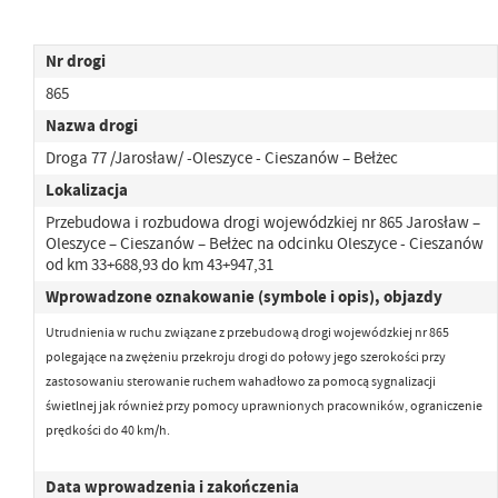
Nr drogi
865
Nazwa drogi
Droga 77 /Jarosław/ -Oleszyce - Cieszanów – Bełżec
Lokalizacja
Przebudowa i rozbudowa drogi wojewódzkiej nr 865 Jarosław –
Oleszyce – Cieszanów – Bełżec na odcinku Oleszyce - Cieszanów
od km 33+688,93 do km 43+947,31
Wprowadzone oznakowanie (symbole i opis), objazdy
Utrudnienia w ruchu związane z przebudową drogi wojewódzkiej nr 865
polegające na zwężeniu przekroju drogi
do połowy jego szerokości przy
zastosowaniu sterowanie ruchem wahadłowo za pomocą sygnalizacji
świetlnej jak również przy pomocy uprawnionych pracowników,
ograniczenie
prędkości do 40 km/h.
Data wprowadzenia i zakończenia