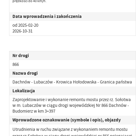
prędkości do 40 km/h.
Data wprowadzenia i zakończenia
od 2025-02-20
2026-10-31
Nr drogi
866
Nazwa drogi
Dachnów - Lubaczów - Krowica Hołodowska - Granica państwa
Lokalizacja
Zaprojektowanie i wykonanie remontu mostu przez rz. Sołotwa
w m. Lubaczów w ciągu drogi wojewódzkiej Nr 866 Dachnów -
Budomierz w km 3+397
Wprowadzone oznakowanie (symbole i opis), objazdy
Utrudnienia w ruchu związane z wykonaniem remontu mostu
przez rz.Sołotwa w ciągu drogi wojewódzkiej nr 866 polegającej