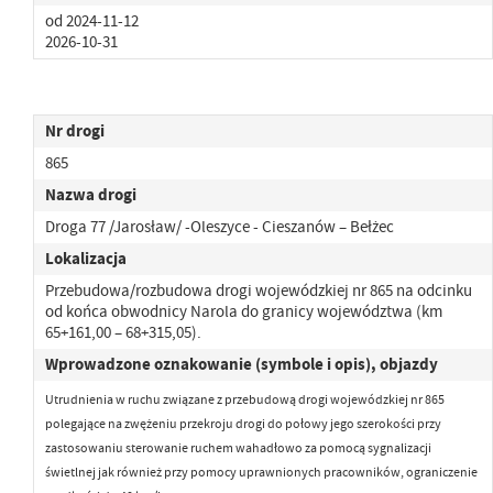
od 2024-11-12
2026-10-31
Nr drogi
865
Nazwa drogi
Droga 77 /Jarosław/ -Oleszyce - Cieszanów – Bełżec
Lokalizacja
Przebudowa/rozbudowa drogi wojewódzkiej nr 865 na odcinku
od końca obwodnicy Narola do granicy województwa (km
65+161,00 – 68+315,05).
Wprowadzone oznakowanie (symbole i opis), objazdy
Utrudnienia w ruchu związane z przebudową drogi wojewódzkiej nr 865
polegające na zwężeniu przekroju drogi
do połowy jego szerokości przy
zastosowaniu sterowanie ruchem wahadłowo za pomocą sygnalizacji
świetlnej jak również przy pomocy uprawnionych pracowników,
ograniczenie