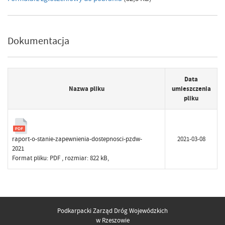
Dokumentacja
Data
Nazwa pliku
umieszczenia
pliku
raport-o-stanie-zapewnienia-dostepnosci-pzdw-
2021-03-08
2021
Format pliku:
PDF
, rozmiar: 822 kB,
Podkarpacki Zarząd Dróg Wojewódzkich
w Rzeszowie