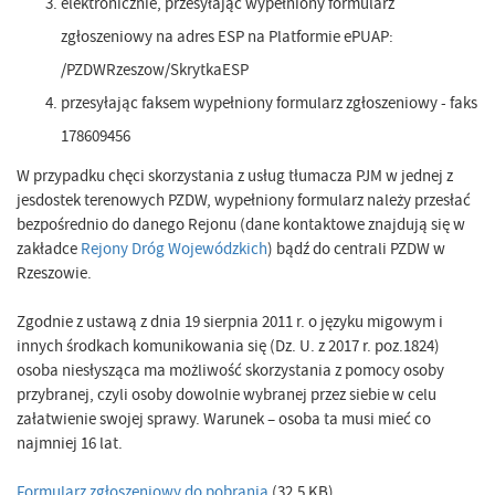
elektronicznie, przesyłając wypełniony formularz
zgłoszeniowy na adres ESP na Platformie ePUAP:
/PZDWRzeszow/SkrytkaESP
przesyłając faksem wypełniony formularz zgłoszeniowy - faks
178609456
W przypadku chęci skorzystania z usług tłumacza PJM w jednej z
jesdostek terenowych PZDW, wypełniony formularz należy przesłać
bezpośrednio do danego Rejonu (dane kontaktowe znajdują się w
zakładce
Rejony Dróg Wojewódzkich
) bądź do centrali PZDW w
Rzeszowie.
Zgodnie z ustawą z dnia 19 sierpnia 2011 r. o języku migowym i
innych środkach komunikowania się (Dz. U. z 2017 r. poz.1824)
osoba niesłysząca ma możliwość skorzystania z pomocy osoby
przybranej, czyli osoby dowolnie wybranej przez siebie w celu
załatwienie swojej sprawy. Warunek – osoba ta musi mieć co
najmniej 16 lat.
Formularz zgłoszeniowy do pobrania
(32,5 KB)