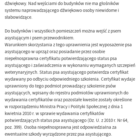
dźwiękowy. Nad wejściami do budynków nie ma głośników
systemu naprowadzającego dźwiękowo osoby niewidome i
słabowidzące.
Do budynków i wszystkich pomieszczeń można wejść z psem
asystującym i psem przewodnikiem.
Warunkiem skorzystania z tego uprawnienia jest wyposażenie psa
asystującego w uprząż oraz posiadanie przez osobie
niepełnosprawna certyfikatu potwierdzającego status psa
asystującego i zaświadczenia w wykonaniu wymaganych szczepień
weterynaryjnych. Status psa asystującego potwierdza certyfikat
wydawany po odbyciu odpowiedniego szkolenia. Certyfikat wydaje
uprawniony do tego podmiot prowadzący szkolenie psów
asystujących, wpisany do rejestru podmiotów uprawnionych do
wydawania certyfikatów oraz pozostałe kwestie zostały określone
w rozporządzeniu Ministra Pracy i Polityki Społecznej z dnia 1
kwietnia 2010 r. w sprawie wydawania certyfikatów
potwierdzających status psa asystującego (Dz. U. z 2010 r. Nr 64,
poz. 399). Osoba niepełnosprawna jest odpowiedzialna za
ewentualne szkody wyrządzone przez psa asystującego.