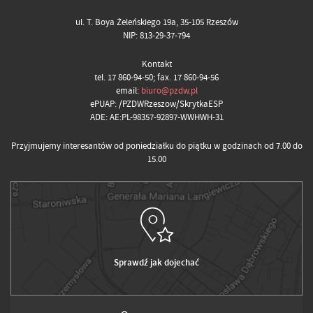
ul. T. Boya Żeleńskiego 19a, 35-105 Rzeszów
NIP: 813-29-37-794
Kontakt
tel. 17 860-94-50; fax. 17 860-94-56
email:
biuro@pzdw.pl
ePUAP: /PZDWRzeszow/SkrytkaESP
ADE: AE:PL-98357-92897-WWHWH-31
Przyjmujemy interesantów od poniedziałku do piątku w godzinach od 7.00 do
15.00
Sprawdź jak dojechać