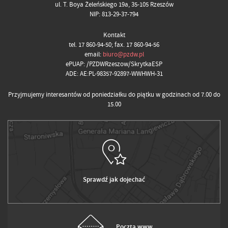
ul. T. Boya Żeleńskiego 19a, 35-105 Rzeszów
NIP: 813-29-37-794
Kontakt
tel. 17 860-94-50; fax. 17 860-94-56
email:
biuro@pzdw.pl
ePUAP: /PZDWRzeszow/SkrytkaESP
ADE: AE:PL-98357-92897-WWHWH-31
Przyjmujemy interesantów od poniedziałku do piątku w godzinach od 7.00 do
15.00
Sprawdź jak dojechać
Poczta www