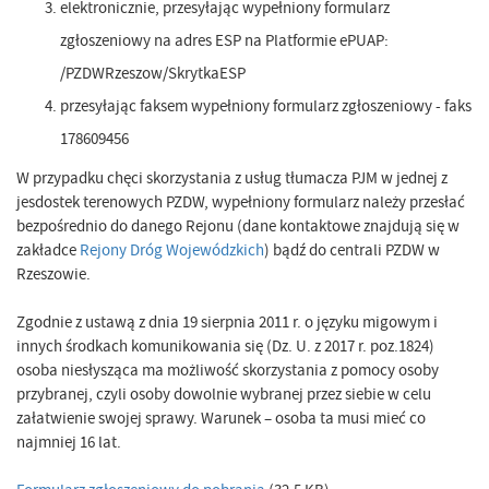
elektronicznie, przesyłając wypełniony formularz
zgłoszeniowy na adres ESP na Platformie ePUAP:
/PZDWRzeszow/SkrytkaESP
przesyłając faksem wypełniony formularz zgłoszeniowy - faks
178609456
W przypadku chęci skorzystania z usług tłumacza PJM w jednej z
jesdostek terenowych PZDW, wypełniony formularz należy przesłać
bezpośrednio do danego Rejonu (dane kontaktowe znajdują się w
zakładce
Rejony Dróg Wojewódzkich
) bądź do centrali PZDW w
Rzeszowie.
Zgodnie z ustawą z dnia 19 sierpnia 2011 r. o języku migowym i
innych środkach komunikowania się (Dz. U. z 2017 r. poz.1824)
osoba niesłysząca ma możliwość skorzystania z pomocy osoby
przybranej, czyli osoby dowolnie wybranej przez siebie w celu
załatwienie swojej sprawy. Warunek – osoba ta musi mieć co
najmniej 16 lat.