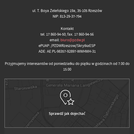
ul. T. Boya Żeleńskiego 19a, 35-105 Rzeszów
NIP: 813-29-37-794
Kontakt
tel. 17 860-94-50; fax. 17 860-94-56
email:
biuro@pzdw.pl
ePUAP: /PZDWRzeszow/SkrytkaESP
ADE: AE:PL-98357-92897-WWHWH-31
Przyjmujemy interesantów od poniedziałku do piątku w godzinach od 7.00 do
15.00
Sprawdź jak dojechać