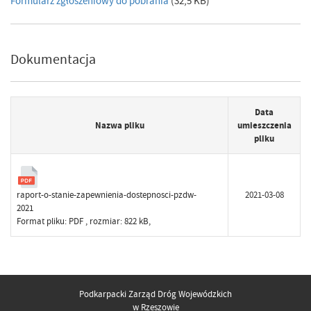
Formularz zgłoszeniowy do pobrania
(32,5 KB)
Dokumentacja
Data
Nazwa pliku
umieszczenia
pliku
raport-o-stanie-zapewnienia-dostepnosci-pzdw-
2021-03-08
2021
Format pliku:
PDF
, rozmiar: 822 kB,
Podkarpacki Zarząd Dróg Wojewódzkich
w Rzeszowie