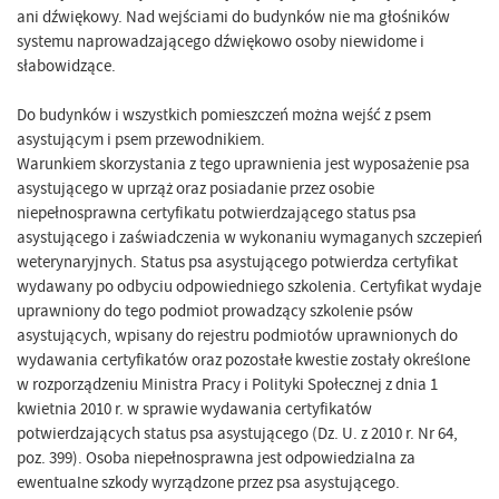
ani dźwiękowy. Nad wejściami do budynków nie ma głośników
systemu naprowadzającego dźwiękowo osoby niewidome i
słabowidzące.
Do budynków i wszystkich pomieszczeń można wejść z psem
asystującym i psem przewodnikiem.
Warunkiem skorzystania z tego uprawnienia jest wyposażenie psa
asystującego w uprząż oraz posiadanie przez osobie
niepełnosprawna certyfikatu potwierdzającego status psa
asystującego i zaświadczenia w wykonaniu wymaganych szczepień
weterynaryjnych. Status psa asystującego potwierdza certyfikat
wydawany po odbyciu odpowiedniego szkolenia. Certyfikat wydaje
uprawniony do tego podmiot prowadzący szkolenie psów
asystujących, wpisany do rejestru podmiotów uprawnionych do
wydawania certyfikatów oraz pozostałe kwestie zostały określone
w rozporządzeniu Ministra Pracy i Polityki Społecznej z dnia 1
kwietnia 2010 r. w sprawie wydawania certyfikatów
potwierdzających status psa asystującego (Dz. U. z 2010 r. Nr 64,
poz. 399). Osoba niepełnosprawna jest odpowiedzialna za
ewentualne szkody wyrządzone przez psa asystującego.