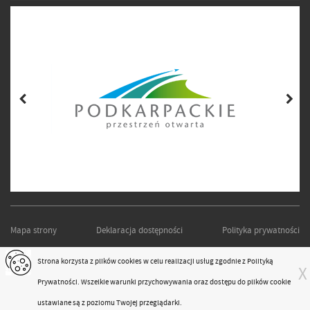
Mapa strony
Deklaracja dostępności
Polityka prywatności
PODKARPACKI ZARZĄD DRÓG WOJEWÓDZKICH W RZESZOWIE
Strona korzysta z plików
cookies
w celu realizacji usług zgodnie z
Polityką
X
Projekt i realizacja:
moonbite.pl
Prywatności
. Wszelkie warunki przychowywania oraz dostępu do plików cookie
responsivevoice.org
ustawiane są z poziomu Twojej przeglądarki.