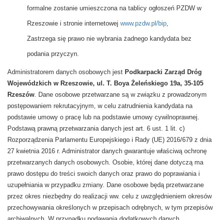
formalne zostanie umieszczona na tablicy ogłoszeń PZDW w
Rzeszowie i stronie internetowej
www.pzdw.pl/bip
,
Zastrzega się prawo nie wybrania żadnego kandydata bez
podania przyczyn.
Administratorem danych osobowych jest
Podkarpacki Zarząd Dróg
Wojewódzkich w Rzeszowie, ul. T. Boya Żeleńskiego 19a, 35-105
Rzeszów
. Dane osobowe przetwarzane są w związku z prowadzonym
postępowaniem rekrutacyjnym, w celu zatrudnienia kandydata na
podstawie umowy o pracę lub na podstawie umowy cywilnoprawnej.
Podstawą prawną przetwarzania danych jest art. 6 ust. 1 lit. c)
Rozporządzenia Parlamentu Europejskiego i Rady (UE) 2016/679 z dnia
27 kwietnia 2016 r. Administrator danych gwarantuje właściwą ochronę
przetwarzanych danych osobowych. Osobie, której dane dotyczą ma
prawo dostępu do treści swoich danych oraz prawo do poprawiania i
uzupełniania w przypadku zmiany. Dane osobowe będą przetwarzane
przez okres niezbędny do realizacji ww. celu z uwzględnieniem okresów
przechowywania określonych w przepisach odrębnych, w tym przepisów
archiwalnych. W przypadku podawania dodatkowych danych