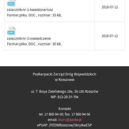
2018-07-12
zalacznik-nr-1-kwestionariusz
Format pliku:
DOC
, rozmiar: 33 kB,
2018-07-12
zalacznik-nr-2-oswiadczenie
Format pliku:
DOC
, rozmiar: 30 kB,
Podkarpacki Zarząd Dróg Wojewódzkich
w Rzeszowie
ul. T. Boya Żeleńskiego 19a, 35-105 Rzeszów
NIP: 813-29-37-794
Kontakt
tel. 17 860-94-50; fax. 17 860-94-56
email:
biuro@pzdw.pl
ePUAP: /PZDWRzeszow/SkrytkaESP