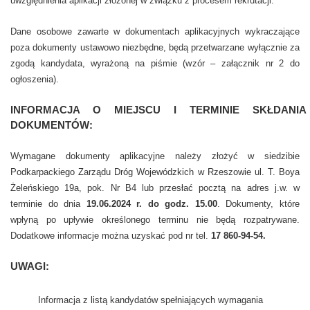
uwzględnienia aplikacji złożonej w związku z procesem rekrutacji.
Dane osobowe zawarte w dokumentach aplikacyjnych wykraczające
poza dokumenty ustawowo niezbędne, będą przetwarzane wyłącznie za
zgodą kandydata, wyrażoną na piśmie (wzór – załącznik nr 2 do
ogłoszenia).
INFORMACJA O MIEJSCU I TERMINIE SKŁDANIA
DOKUMENTÓW:
Wymagane dokumenty aplikacyjne należy złożyć w siedzibie
Podkarpackiego Zarządu Dróg Wojewódzkich w Rzeszowie ul. T. Boya
Żeleńskiego 19a, pok. Nr B4 lub przesłać pocztą na adres j.w. w
terminie do dnia
19.06.2024 r. do godz. 15.00
. Dokumenty, które
wpłyną po upływie określonego terminu nie będą rozpatrywane.
Dodatkowe informacje można uzyskać pod nr tel.
17 860-94-54.
UWAGI:
Informacja z listą kandydatów spełniających wymagania