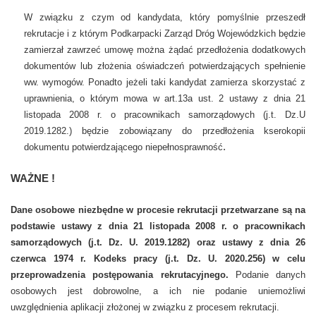
W związku z czym od kandydata, który pomyślnie przeszedł
rekrutacje i z którym Podkarpacki Zarząd Dróg Wojewódzkich będzie
zamierzał zawrzeć umowę można żądać przedłożenia dodatkowych
dokumentów lub złożenia oświadczeń potwierdzających spełnienie
ww. wymogów. Ponadto jeżeli taki kandydat zamierza skorzystać z
uprawnienia, o którym mowa w art.13a ust. 2 ustawy z dnia 21
listopada 2008 r. o pracownikach samorządowych (j.t. Dz.U
2019.1282.) będzie zobowiązany do przedłożenia kserokopii
.
dokumentu potwierdzającego niepełnosprawność
WAŻNE !
Dane osobowe niezbędne w procesie rekrutacji przetwarzane są na
podstawie ustawy z dnia 21 listopada 2008 r. o pracownikach
samorządowych (j.t. Dz. U. 2019.1282) oraz ustawy z dnia 26
czerwca 1974 r. Kodeks pracy (j.t. Dz. U. 2020.256) w celu
przeprowadzenia postępowania rekrutacyjnego.
Podanie danych
osobowych jest dobrowolne, a ich nie podanie uniemożliwi
uwzględnienia aplikacji złożonej w związku z procesem rekrutacji.