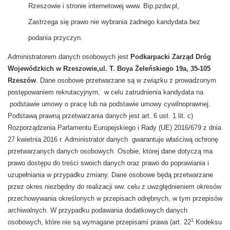
Rzeszowie i stronie internetowej www. Bip.pzdw.pl,
Zastrzega się prawo nie wybrania żadnego kandydata bez
podania przyczyn.
Administratorem danych osobowych jest
Podkarpacki Zarząd Dróg
Wojewódzkich w Rzeszowie,ul. T. Boya Żeleńskiego 19a, 35-105
Rzeszów
. Dane osobowe przetwarzane są w związku z prowadzonym
postępowaniem rekrutacyjnym, w celu zatrudnienia kandydata na
podstawie umowy o pracę lub na podstawie umowy cywilnoprawnej.
Podstawą prawną przetwarzania danych jest art. 6 ust. 1 lit. c)
Rozporządzenia Parlamentu Europejskiego i Rady (UE) 2016/679 z dnia
27 kwietnia 2016 r. Administrator danych gwarantuje właściwą ochronę
przetwarzanych danych osobowych. Osobie, której dane dotyczą ma
prawo dostępu do treści swoich danych oraz prawo do poprawiania i
uzupełniania w przypadku zmiany. Dane osobowe będą przetwarzane
przez okres niezbędny do realizacji ww. celu z uwzględnieniem okresów
przechowywania określonych w przepisach odrębnych, w tym przepisów
archiwalnych. W przypadku podawania dodatkowych danych
1
osobowych, które nie są wymagane przepisami prawa (art. 22
Kodeksu