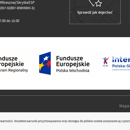
WRzeszow/SkrytkaESP
98357-92897-WWHWH-31
Sprawdź jak dojechać
.00 do 15.00
Mapa 
rywatności
. Wszelkie warunki przychowywania oraz dostępu do plików cookie ustawiane są z pozi