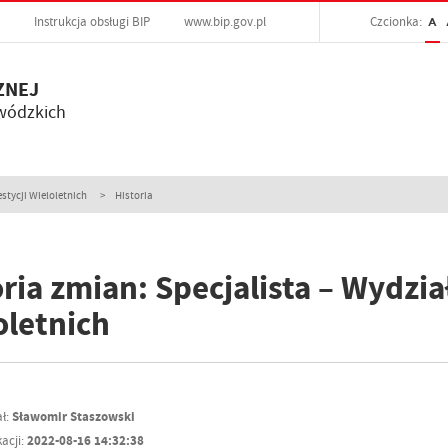
Instrukcja obsługi BIP
www.bip.gov.pl
Czcionka:
A
ZNEJ
wódzkich
stycji Wieloletnich
Historia
ria zmian: Specjalista – Wydzia
oletnich
ł:
Sławomir Staszowski
acji:
2022-08-16 14:32:38