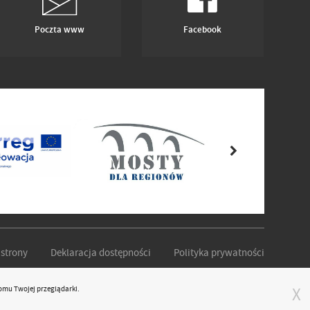
Poczta www
Facebook
strony
Deklaracja dostępności
Polityka prywatności
omu Twojej przeglądarki.
X