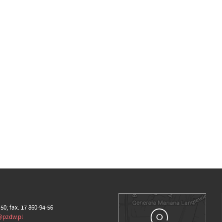
-50; fax. 17 860-94-56
@pzdw.pl