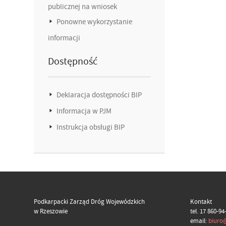
publicznej na wniosek
Ponowne wykorzystanie
informacji
Dostępność
Deklaracja dostępności BIP
Informacja w PJM
Instrukcja obsługi BIP
Podkarpacki Zarząd Dróg Wojewódzkich
Kontakt
w Rzeszowie
tel. 17 860-94
email:
biuro