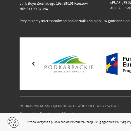
ePUAP: /PZD
ul. T. Boya Żeleńskiego 19a, 35-105 Rzeszów
ADE: AE:PL-
NIP: 813-29-37-794
Przyjmujemy interesantów od poniedziałku do piątku w godzinach od 7
PODKARPACKI ZARZĄD DRÓG WOJEWÓDZKICH W RZESZOWIE
Projekt i realizacja:
moonbite.pl
responsivevoice.org
Strona korzysta z plików
cookies
w celu realizacji usług zgodnie z
Polityką P