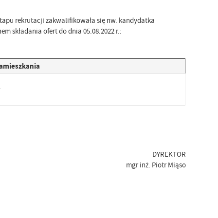
tapu rekrutacji zakwalifikowała się nw. kandydatka
m składania ofert do dnia 05.08.2022 r.:
zamieszkania
w
DYREKTOR
mgr inż. Piotr Miąso