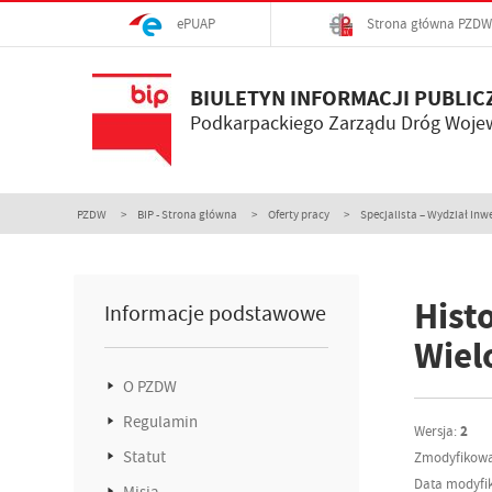
ePUAP
Strona główna PZDW
BIULETYN INFORMACJI PUBLIC
Podkarpackiego Zarządu Dróg Woje
PZDW
BIP - Strona główna
Oferty pracy
Specjalista – Wydział Inwe
Histo
Informacje podstawowe
Wiel
O PZDW
Regulamin
Wersja:
2
Statut
Zmodyfikowa
Data modyfik
Misja