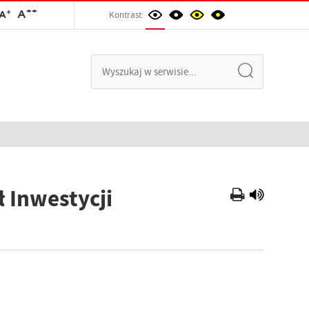
++
+
A
A
Kontrast:
ł Inwestycji