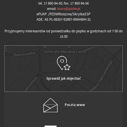
tel. 17 860-94-50; fax. 17 860-94-56
email:
biuro@pzdw.pl
ePUAP: /PZDWRzeszow/SkrytkaESP
ADE: AE:PL-98357-92897-WWHWH-31
Przyjmujemy interesantów od poniedziałku do piątku w godzinach od 7.00 do
15.00
Sprawdź jak dojechać
Poczta www