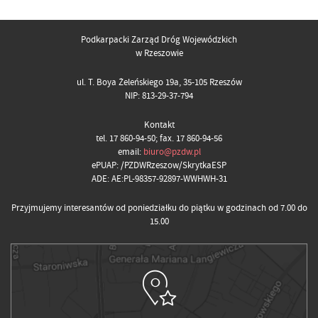
Podkarpacki Zarząd Dróg Wojewódzkich
w Rzeszowie
ul. T. Boya Żeleńskiego 19a, 35-105 Rzeszów
NIP: 813-29-37-794
Kontakt
tel. 17 860-94-50; fax. 17 860-94-56
email:
biuro@pzdw.pl
ePUAP: /PZDWRzeszow/SkrytkaESP
ADE: AE:PL-98357-92897-WWHWH-31
Przyjmujemy interesantów od poniedziałku do piątku w godzinach od 7.00 do
15.00