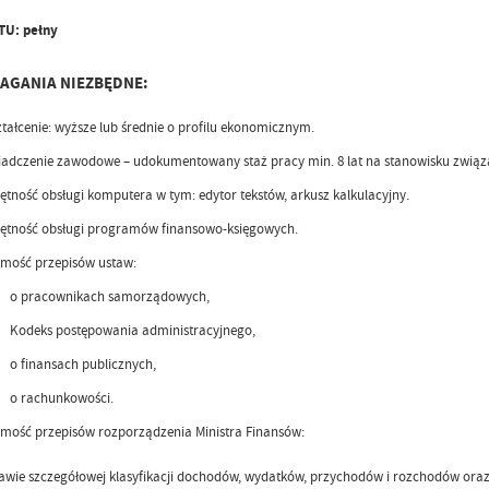
TU:
pełny
AGANIA NIEZBĘDNE:
tałcenie: wyższe lub średnie o profilu ekonomicznym.
adczenie zawodowe – udokumentowany staż pracy min. 8 lat na stanowisku zwią
ętność obsługi komputera w tym: edytor tekstów, arkusz kalkulacyjny.
ętność obsługi programów finansowo-księgowych.
mość przepisów ustaw:
o pracownikach samorządowych,
Kodeks postępowania administracyjnego,
o finansach publicznych,
o rachunkowości.
mość przepisów rozporządzenia Ministra Finansów:
awie szczegółowej klasyfikacji dochodów, wydatków, przychodów i rozchodów ora