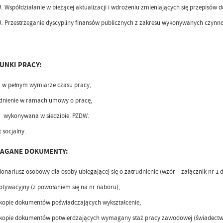
Współdziałanie w bieżącej aktualizacji i wdrożeniu zmieniających się przepisów 
Przestrzeganie dyscypliny finansów publicznych z zakresu wykonywanych czynno
UNKI PRACY:
 w pełnym wymiarze czasu pracy,
dnienie w ramach
umowy
o pracę,
 wykonywana w siedzibie PZDW.
 socjalny.
AGANE DOKUMENTY:
ionariusz osobowy dla osoby ubiegającej się o zatrudnienie (wzór – załącznik nr 1 d
motywacyjny (z powołaniem się na nr naboru),
kopie dokumentów poświadczających wykształcenie,
kopie dokumentów potwierdzających wymagany staż pracy zawodowej (świadectwa