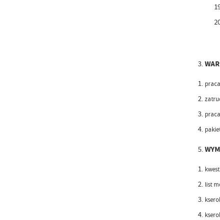
WAR
praca
zatru
praca
pakiet
WYM
kwest
list 
ksero
ksero