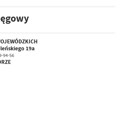
sięgowy
WOJEWÓDZKICH
eleńskiego 19a
69-94-56
ORZE