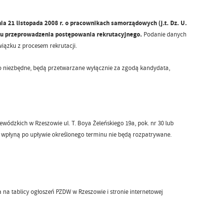
a 21 listopada 2008 r. o pracownikach samorządowych (j.t. Dz. U.
celu przeprowadzenia postępowania rekrutacyjnego.
Podanie danych
wiązku z procesem rekrutacji.
niezbędne, będą przetwarzane wyłącznie za zgodą kandydata,
dzkich w Rzeszowie ul. T. Boya Żeleńskiego 19a, pok. nr 30 lub
 wpłyną po upływie określonego terminu nie będą rozpatrywane.
na tablicy ogłoszeń PZDW w Rzeszowie i stronie internetowej