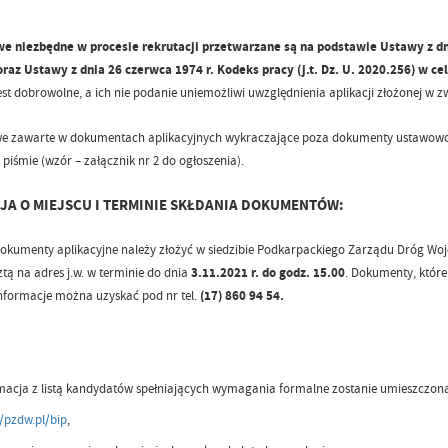
e niezbędne w procesie rekrutacji przetwarzane są na podstawie Ustawy z dni
oraz Ustawy z dnia 26 czerwca 1974 r. Kodeks pracy (j.t. Dz. U. 2020.256) w 
st dobrowolne, a ich nie podanie uniemożliwi uwzględnienia aplikacji złożonej w z
e zawarte w dokumentach aplikacyjnych wykraczające poza dokumenty ustawowo 
piśmie (wzór – załącznik nr 2 do ogłoszenia).
JA O MIEJSCU I TERMINIE SKŁDANIA DOKUMENTÓW:
umenty aplikacyjne należy złożyć w siedzibie Podkarpackiego Zarządu Dróg Wojewó
tą na adres j.w. w terminie do dnia
3.11.2021 r. do godz. 15.00
. Dokumenty, które
formacje można uzyskać pod nr tel.
(17) 860 94 54.
macja z listą kandydatów spełniających wymagania formalne zostanie umieszczona 
//pzdw.pl/bip
,