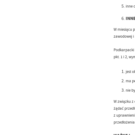
inne 
INN
W miesiącu p
zawodowej i 
Podkarpacki
pkt. 1 i 2, w
jest 
ma pe
nie b
W związku z 
żądać przedł
z uprawnieni
przedłożenia