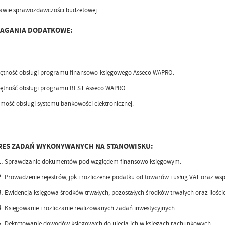
awie sprawozdawczości budżetowej.
AGANIA DODATKOWE:
ętność obsługi programu finansowo-księgowego Asseco WAPRO.
ętność obsługi programu BEST Asseco WAPRO.
mość obsługi systemu bankowości elektronicznej.
RES ZADAŃ WYKONYWANYCH NA STANOWISKU:
Sprawdzanie dokumentów pod względem finansowo księgowym.
Prowadzenie rejestrów, jpk i rozliczenie podatku od towarów i usług VAT oraz w
Ewidencja księgowa środków trwałych, pozostałych środków trwałych oraz ilośc
Księgowanie i rozliczanie realizowanych zadań inwestycyjnych.
Dekretowanie dowodów księgowych do ujęcia ich w księgach rachunkowych.