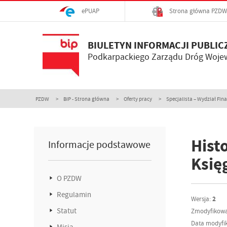
ePUAP
Strona główna PZDW
BIULETYN INFORMACJI PUBLIC
Podkarpackiego Zarządu Dróg Woje
PZDW
BIP - Strona główna
Oferty pracy
Specjalista – Wydział Fi
Hist
Informacje podstawowe
Księ
O PZDW
Regulamin
Wersja:
2
Statut
Zmodyfikowa
Data modyfik
Misja