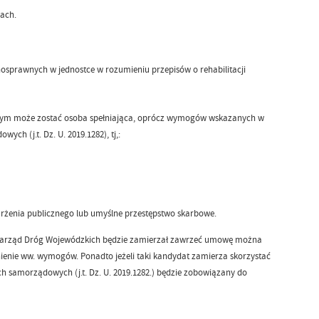
ach.
osprawnych w jednostce w rozumieniu przepisów o rehabilitacji
wym może zostać osoba spełniająca, oprócz wymogów wskazanych w
ch (j.t. Dz. U. 2019.1282), tj,:
żenia publicznego lub umyślne przestępstwo skarbowe.
ki Zarząd Dróg Wojewódzkich będzie zamierzał zawrzeć umowę można
enie ww. wymogów. Ponadto jeżeli taki kandydat zamierza skorzystać
ch samorządowych (j.t. Dz. U. 2019.1282.) będzie zobowiązany do