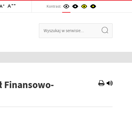
++
+
A
A
Kontrast:
ał Finansowo-