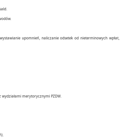
sald.
wodów.
wystawianie upomnień, naliczanie odsetek od nieterminowych wpłat,
 z wydziałami merytorycznymi PZDW.
ń).