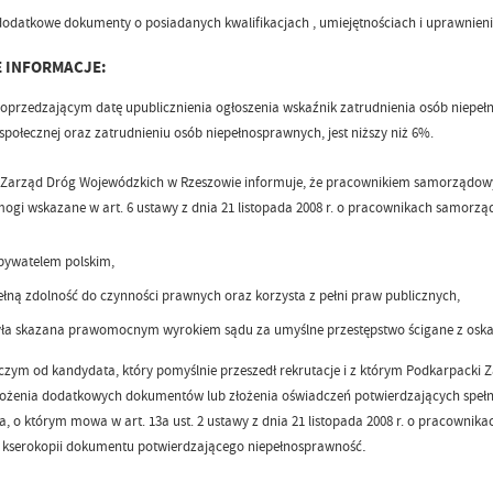
dodatkowe dokumenty o posiadanych kwalifikacjach , umiejętnościach i uprawnieni
E INFORMACJE:
oprzedzającym datę upublicznienia ogłoszenia wskaźnik zatrudnienia osób niepełn
społecznej oraz zatrudnieniu osób niepełnosprawnych, jest niższy niż 6%.
 Zarząd Dróg Wojewódzkich w Rzeszowie informuje, że pracownikiem samorządo
ymogi wskazane w art. 6 ustawy z dnia 21 listopada 2008 r. o pracownikach samorządowy
obywatelem polskim,
łną zdolność do czynności prawnych oraz korzysta z pełni praw publicznych,
yła skazana prawomocnym wyrokiem sądu za umyślne przestępstwo ścigane z oskar
czym od kandydata, który pomyślnie przeszedł rekrutacje i z którym Podkarpac
ożenia dodatkowych dokumentów lub złożenia oświadczeń potwierdzających spełni
a, o którym mowa w art. 13a ust. 2 ustawy z dnia 21 listopada 2008 r. o pracownika
.
 kserokopii dokumentu potwierdzającego niepełnosprawność