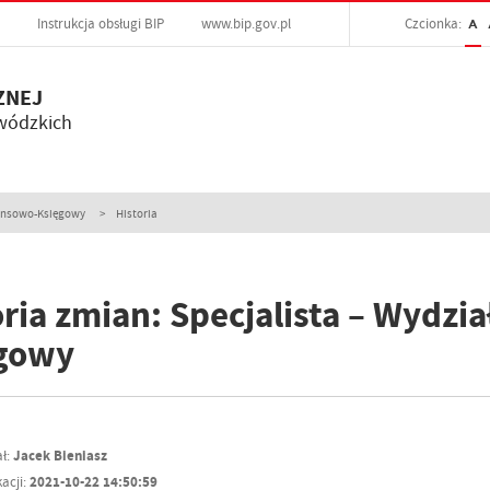
Instrukcja obsługi BIP
www.bip.gov.pl
Czcionka:
A
ZNEJ
wódzkich
nansowo-Księgowy
Historia
oria zmian: Specjalista – Wydzi
gowy
ł:
Jacek Bieniasz
acji:
2021-10-22 14:50:59