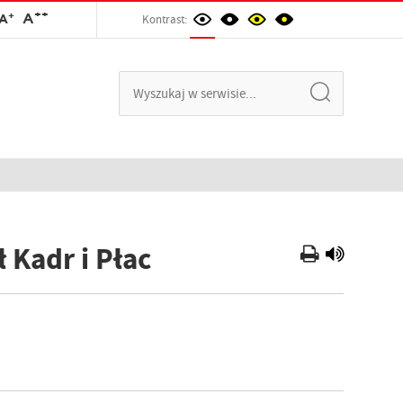
++
+
A
A
Kontrast:
 Kadr i Płac