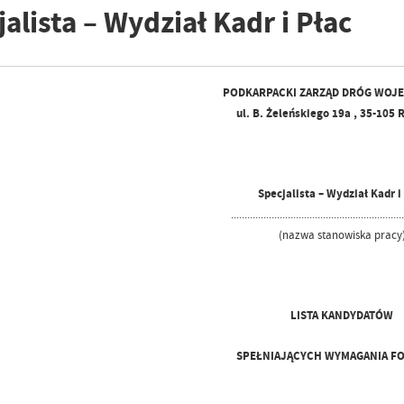
alista – Wydział Kadr i Płac
PODKARPACKI ZARZĄD DRÓG WOJ
ul. B. Żeleńskiego 19a , 35-10
Specjalista – Wydział Kadr i
...............................................................
(nazwa stanowiska pracy
LISTA KANDYDATÓW
SPEŁNIAJĄCYCH WYMAGANIA F