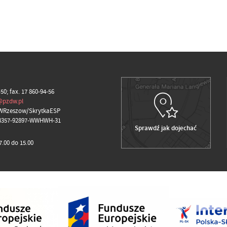
-50; fax. 17 860-94-56
@pzdw.pl
WRzeszow/SkrytkaESP
98357-92897-WWHWH-31
Sprawdź jak dojechać
.00 do 15.00