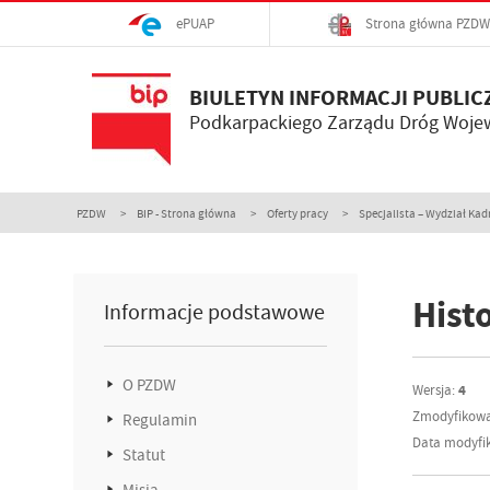
ePUAP
Strona główna PZDW
BIULETYN INFORMACJI PUBLIC
Podkarpackiego Zarządu Dróg Woje
PZDW
BIP - Strona główna
Oferty pracy
Specjalista – Wydział Kadr
Histo
Informacje podstawowe
O PZDW
Wersja:
4
Zmodyfikowa
Regulamin
Data modyfik
Statut
Misja