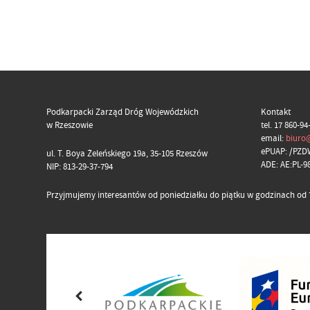
Podkarpacki Zarząd Dróg Wojewódzkich
Kontakt
w Rzeszowie
tel. 17 860-94
email:
biuro
ePUAP: /PZD
ul. T. Boya Żeleńskiego 19a, 35-105 Rzeszów
ADE: AE:PL-
NIP: 813-29-37-794
Przyjmujemy interesantów od poniedziałku do piątku w godzinach od 7