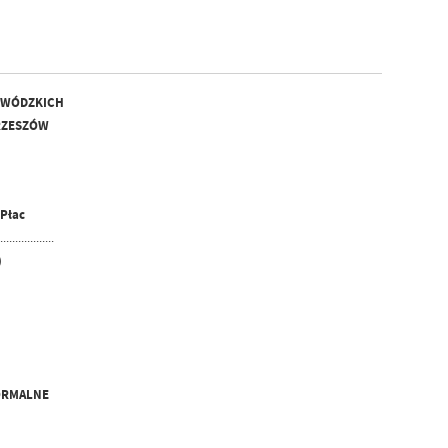
EWÓDZKICH
5 RZESZÓW
 Płac
...................
)
ORMALNE