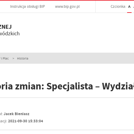
Instrukcja obsługi BIP
www.bip.gov.pl
Czcionka:
A
ZNEJ
wódzkich
 i Płac
Historia
ria zmian: Specjalista – Wydział
ł:
Jacek Bieniasz
acji:
2021-09-30 15:33:04