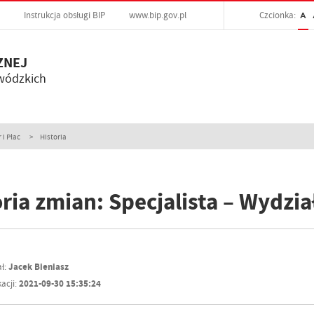
Instrukcja obsługi BIP
www.bip.gov.pl
Czcionka:
A
ZNEJ
wódzkich
 i Płac
Historia
ria zmian: Specjalista – Wydział
ł:
Jacek Bieniasz
acji:
2021-09-30 15:35:24