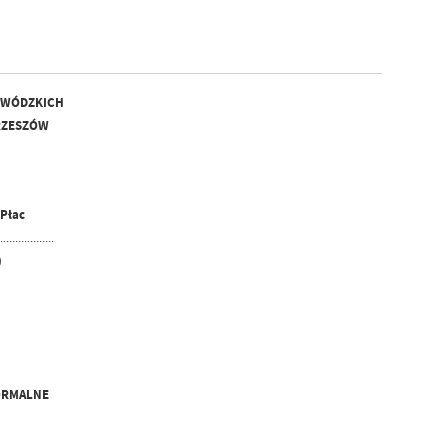
EWÓDZKICH
5 RZESZÓW
 Płac
...................
)
ORMALNE