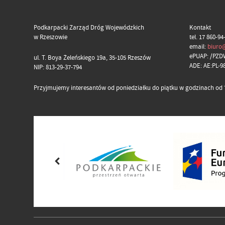
Podkarpacki Zarząd Dróg Wojewódzkich
Kontakt
w Rzeszowie
tel. 17 860-94
email:
biuro
ePUAP: /PZD
ul. T. Boya Żeleńskiego 19a, 35-105 Rzeszów
ADE: AE:PL-
NIP: 813-29-37-794
Przyjmujemy interesantów od poniedziałku do piątku w godzinach od 7