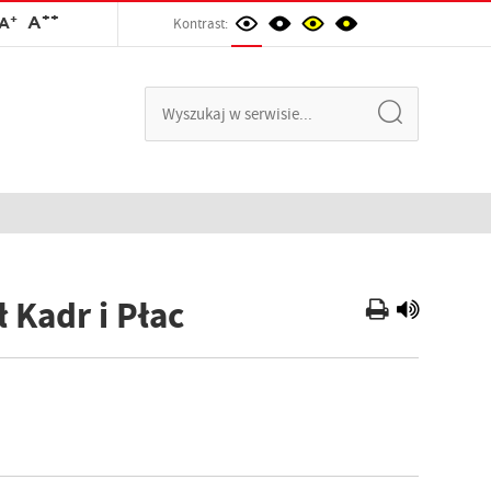
++
+
A
A
Kontrast:
 Kadr i Płac