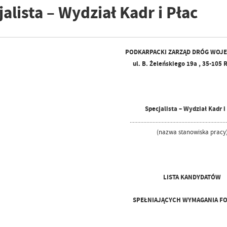
alista – Wydział Kadr i Płac
PODKARPACKI ZARZĄD DRÓG WOJ
ul. B. Żeleńskiego 19a , 35-10
Specjalista – Wydział Kadr i
...............................................................
(nazwa stanowiska pracy
LISTA KANDYDATÓW
SPEŁNIAJĄCYCH WYMAGANIA F