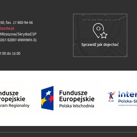
-50; fax. 17 860-94-56
@pzdw.pl
WRzeszow/SkrytkaESP
98357-92897-WWHWH-31
Sprawdź jak dojechać
.00 do 15.00