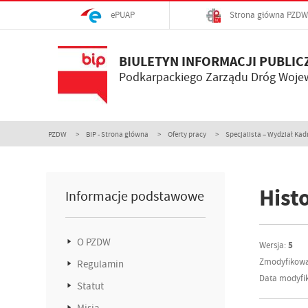
ePUAP
Strona główna PZDW
BIULETYN INFORMACJI PUBLIC
Podkarpackiego Zarządu Dróg Woje
PZDW
BIP - Strona główna
Oferty pracy
Specjalista – Wydział Kadr
Histo
Informacje podstawowe
O PZDW
Wersja:
5
Zmodyfikowa
Regulamin
Data modyfik
Statut
Misja