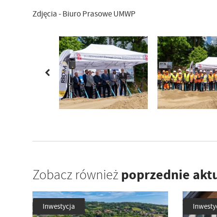
Zdjęcia - Biuro Prasowe UMWP
poprzednie akt
Zobacz również
Inwestycja
Inwesty