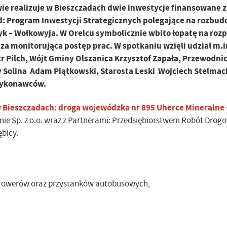
e realizuje w Bieszczadach dwie inwestycje finansowane z
 Program Inwestycji Strategicznych polegające na rozbud
yk – Wołkowyja. W Orelcu symbolicznie wbito łopatę na roz
za monitorująca postęp prac. W spotkaniu wzięli udział m.i
Pilch, Wójt Gminy Olszanica Krzysztof Zapała, Przewodni
 Solina Adam Piątkowski, Starosta Leski Wojciech Stelmac
 Wykonawców.
Bieszczadach: droga wojewódzka nr 895 Uherce Mineralne 
nie Sp. z o.o. wraz z Partnerami: Przedsiębiorstwem Robót Drogo
ębicy.
i rowerów oraz przystanków autobusowych,