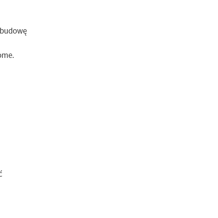
z budowę
ome.
ć