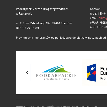
Podkarpacki Zarząd Dróg Wojewódzkich
Kontakt
w Rzeszowie
tel. 17 860-94
email:
biuro
ePUAP: /PZD
ul. T. Boya Żeleńskiego 19a, 35-105 Rzeszów
ADE: AE:PL-
NIP: 813-29-37-794
Przyjmujemy interesantów od poniedziałku do piątku w godzinach od 7