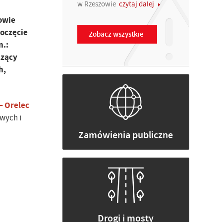
w Rzeszowie
czytaj dalej
owie
poczęcie
Zobacz wszystkie
n.:
czący
h,
– Orelec
wych i
Zamówienia publiczne
Drogi i mosty