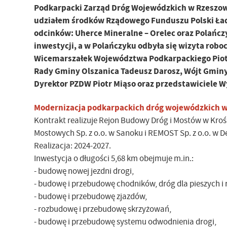
Podkarpacki Zarząd Dróg Wojewódzkich w Rzeszowi
udziałem środków Rządowego Funduszu Polski Ład:
odcinków: Uherce Mineralne – Orelec oraz Polańcz
inwestycji, a w Polańczyku odbyła się wizyta roboc
Wicemarszałek Województwa Podkarpackiego Piotr 
Rady Gminy Olszanica Tadeusz Darosz, Wójt Gminy
Dyrektor PZDW Piotr Miąso oraz przedstawiciele
Modernizacja podkarpackich dróg wojewódzkich w 
Kontrakt realizuje Rejon Budowy Dróg i Mostów w Kroś
Mostowych Sp. z o.o. w Sanoku i REMOST Sp. z o.o. w D
Realizacja: 2024-2027.
Inwestycja o długości 5,68 km obejmuje m.in.:
- budowę nowej jezdni drogi,
- budowę i przebudowę chodników, dróg dla pieszych 
- budowę i przebudowę zjazdów,
- rozbudowę i przebudowę skrzyżowań,
- budowę i przebudowę systemu odwodnienia drogi,