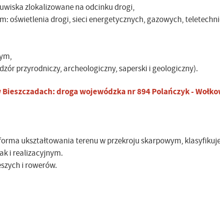
uwiska zlokalizowane na odcinku drogi,
m: oświetlenia drogi, sieci energetycznych, gazowych, teletechn
cym,
dzór przyrodniczy, archeologiczny, saperski i geologiczny).
 Bieszczadach: droga wojewódzka nr 894 Polańczyk - Wołko
i forma ukształtowania terenu w przekroju skarpowym, klasyfikuje
ak i realizacyjnym.
eszych i rowerów.