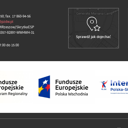
-50; fax. 17 860-94-56
@pzdw.pl
WRzeszow/SkrytkaESP
98357-92897-WWHWH-31
Sprawdź jak dojechać
.00 do 15.00