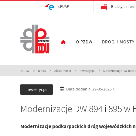
ePUAP
Biuletyn Inform
O PZDW
DROGI I MOSTY
PZDW
O nas
Aktualności
Inwestycja
Modernizacje DW 894 i 
Inwestycja
Data dodania: 29-05-2026 r.
Modernizacje DW 894 i 895 w 
Modernizacje podkarpackich dróg wojewódzkich nr