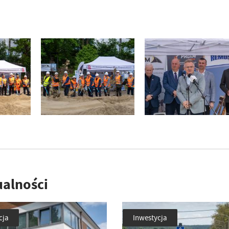
ualności
cja
Inwestycja