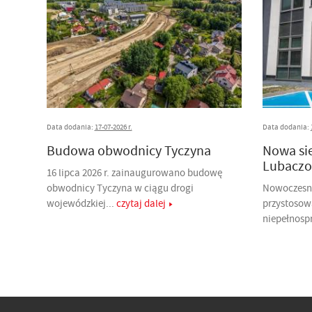
Data dodania:
17-07-2026 r.
Data dodania:
Budowa obwodnicy Tyczyna
Nowa si
Lubaczo
16 lipca 2026 r. zainaugurowano budowę
obwodnicy Tyczyna w ciągu drogi
Nowoczesny
wojewódzkiej...
czytaj dalej
przystosow
niepełnosp