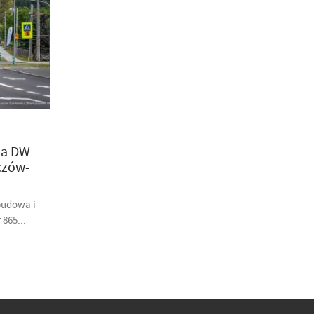
na DW
czów-
budowa i
865...