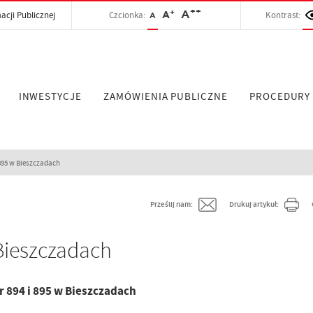
++
+
A
acji Publicznej
Czcionka:
A
Kontrast:
A
INWESTYCJE
ZAMÓWIENIA PUBLICZNE
PROCEDURY
895 w Bieszczadach
Prześlij nam:
Drukuj artykuł:
Bieszczadach
 894 i 895 w Bieszczadach