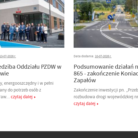
13-07-2026 r.
Data dodania:
10-07-2026 r.
edziba Oddziału PZDW w
Podsumowanie działań 
wie
865 - zakończenie Konia
Zapałów
, energooszczędny i w pełni
any do potrzeb osób z
Zakończenie inwestycji pn. „Prze
raw...
czytaj dalej
rozbudowa drogi wojewódzkiej nr 
czytaj dalej