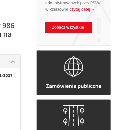
administrowanych przez PZDW
w Rzeszowie
czytaj dalej
 986
Zobacz wszystkie
u na
21-2027
Zamówienia publiczne