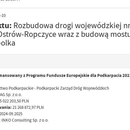
-10
ktu:
Rozbudowa drogi wojewódzkiej nr
Ostrów-Ropczyce wraz z budową most
polka
finansowany z Programu Fundusze Europejskie dla Podkarpacia 20
wo Podkarpackie - Podkarpacki Zarząd Dróg Wojewódzkich
G Sp. z o.o.
5 022 203,50 PLN
wania:
21 268 872,97 PLN
2024-09.2025
:
INKO Consulting Sp. z o.o.