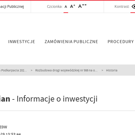
++
+
A
acji Publicznej
Czcionka:
A
Kontrast:
A
INWESTYCJE
ZAMÓWIENIA PUBLICZNE
PROCEDURY
 Podkarpacia 202...
Rozbudowa drogi wojewódzkiej nr 986 na o...
Historia
ian
- Informacje o inwestycji
PZDW
-29 13:53:44