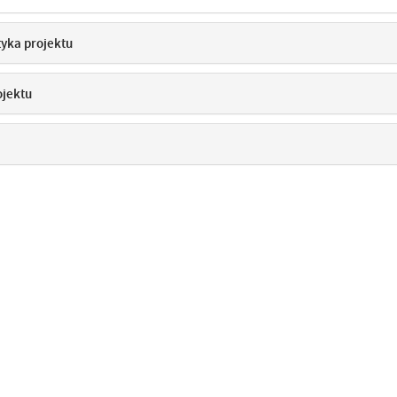
tyka projektu
ojektu