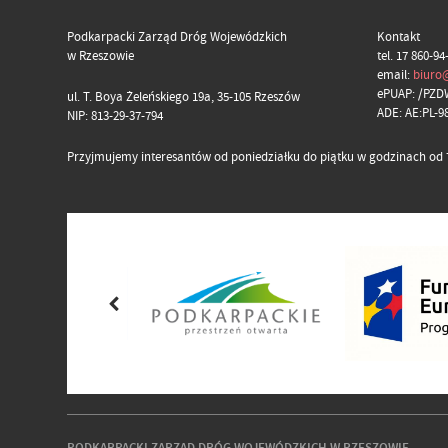
Podkarpacki Zarząd Dróg Wojewódzkich
Kontakt
w Rzeszowie
tel. 17 860-94
email:
biuro
ePUAP: /PZD
ul. T. Boya Żeleńskiego 19a, 35-105 Rzeszów
ADE: AE:PL-
NIP: 813-29-37-794
Przyjmujemy interesantów od poniedziałku do piątku w godzinach od 7
PODKARPACKI ZARZĄD DRÓG WOJEWÓDZKICH W RZESZOWIE