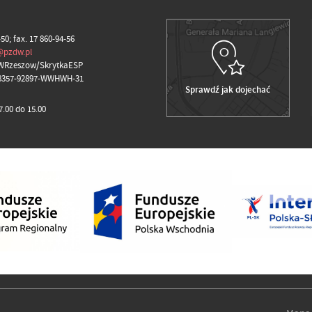
-50; fax. 17 860-94-56
@pzdw.pl
WRzeszow/SkrytkaESP
98357-92897-WWHWH-31
Sprawdź jak dojechać
.00 do 15.00