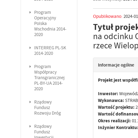
Program
Opublikowano:
2024-01
Operacyjny
Polska
Tytuł proje
Wschodnia 2014-
na odcinku 
2020
rzece Wielo
INTERREG PL-SK
2014-2020
Informacje ogólne
Program
Współpracy
Transgranicznej
Projekt jest współ
PL-BY-UA 2014-
2020
Inwestor:
Województ
Wykonawca:
STRABA
Rządowy
Wartość projektu:
2
Fundusz
Rozwoju Dróg
Wartość dofinanso
Okres realizacji:
01.
Rządowy
Inżynier Kontraktu
Fundusz
Inwestycji