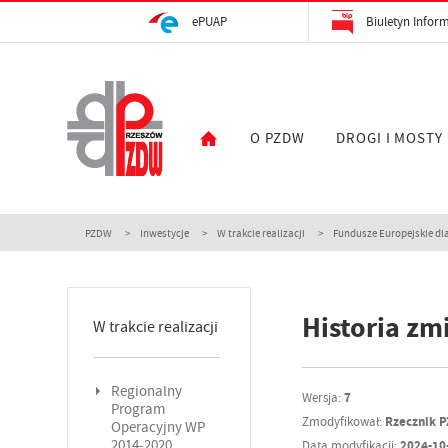
ePUAP
Biuletyn Inform
O PZDW
DROGI I MOSTY
PZDW
Inwestycje
W trakcie realizacji
Fundusze Europejskie dla
Historia zm
W trakcie realizacji
Regionalny
Wersja:
7
Program
Zmodyfikował:
Rzecznik 
Operacyjny WP
2014-2020
Data modyfikacji:
2024-10