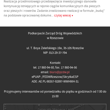
Realizacja przedmiotowego przedsięwzięcia inwestycyjnego stanowiła
kontynuację istniejących w rejonie ciągów komunikacyjnych dla pieszych
oraz pieszych i rowerów. Zadanie zrealizowano realizacji w formule „buduj”
na podstawie opracowanej dokume...
czytaj wiecej
Podkarpacki Zarząd Dróg Wojewódzkich
w Rzeszowie
ul. T. Boya Żeleńskiego 19a, 35-105 Rzeszów
NIP: 813-29-37-794
Kontakt
tel. 17 860-94-50; fax. 17 860-94-56
email:
biuro@pzdw.pl
ePUAP: /PZDWRzeszow/SkrytkaESP
ADE: AE:PL-98357-92897-WWHWH-31
Przyjmujemy interesantów od poniedziałku do piątku w godzinach od 7.00 do
15.00