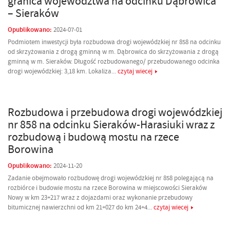
granica województwa na odcinku Dąbrowica
– Sieraków
Opublikowano:
2024-07-01
Podmiotem inwestycji była rozbudowa drogi wojewódzkiej nr 858 na odcinku
od skrzyżowania z drogą gminną w m. Dąbrowica do skrzyżowania z drogą
gminną w m. Sieraków. Długość rozbudowanego/ przebudowanego odcinka
drogi wojewódzkiej: 3,18 km. Lokaliza...
czytaj wiecej
Rozbudowa i przebudowa drogi wojewódzkiej
nr 858 na odcinku Sieraków-Harasiuki wraz z
rozbudową i budową mostu na rzece
Borowina
Opublikowano:
2024-11-20
Zadanie obejmowało rozbudowę drogi wojewódzkiej nr 858 polegającą na
rozbiórce i budowie mostu na rzece Borowina w miejscowości Sieraków
Nowy w km 23+217 wraz z dojazdami oraz wykonanie przebudowy
bitumicznej nawierzchni od km 21+027 do km 24+4...
czytaj wiecej