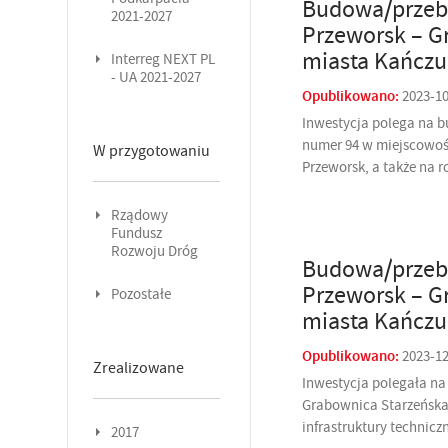
Budowa/przebu
2021-2027
Przeworsk – G
miasta Kańczug
Interreg NEXT PL
- UA 2021-2027
Opublikowano:
2023-1
Inwestycja polega na b
numer 94 w miejscowoś
W przygotowaniu
Przeworsk, a także na 
Rządowy
Fundusz
Rozwoju Dróg
Budowa/przebu
Przeworsk – G
Pozostałe
miasta Kańczug
Opublikowano:
2023-1
Zrealizowane
Inwestycja polegała na
Grabownica Starzeńska
infrastruktury technic
2017