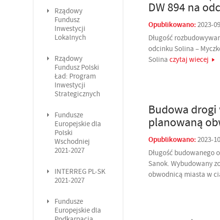
DW 894 na odci
Rządowy
Fundusz
Opublikowano:
2023-0
Inwestycji
Długość rozbudowywane
Lokalnych
odcinku Solina – Myczk
Rządowy
Solina
czytaj wiecej
Fundusz Polski
Ład: Program
Inwestycji
Strategicznych
Budowa drogi 
Fundusze
planowaną obw
Europejskie dla
Polski
Opublikowano:
2023-1
Wschodniej
2021-2027
Długość budowanego odc
Sanok. Wybudowany zost
INTERREG PL-SK
obwodnicą miasta w cią
2021-2027
Fundusze
Europejskie dla
Podkarpacia