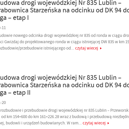
dowa drogi wojewódzkiej Nr 835 Lublin –
rabownica Starzeńska na odcinku od DK 94 d
a – etap I
0-11
udowie nowego odcinka drogi wojewódzkiej nr 835 od ronda w ciągu dro
ci Gwizdaj do projektowanego ronda w ciągu istniejącej DW 835 w km 1
rozbudowie/przebudowie istniejącego od...
czytaj wiecej
dowa drogi wojewódzkiej Nr 835 Lublin –
rabownica Starzeńska na odcinku od DK 94 d
a – etap II
2-20
 rozbudowie i przebudowie drogi wojewódzkiej nr 835 Lublin – Przeworsk
 od km 154+600 do km 161+226.28 wraz z budową i przebudową niezbędn
znej, budowli i urządzeń budowlanych. W ram...
czytaj wiecej