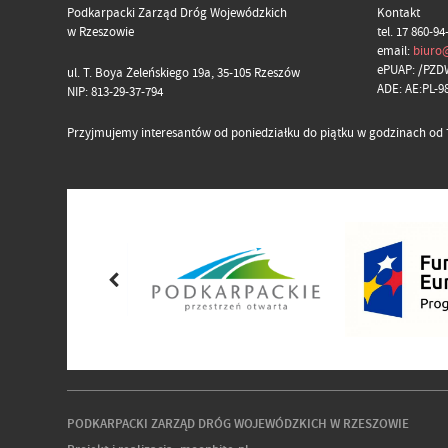
Podkarpacki Zarząd Dróg Wojewódzkich
Kontakt
w Rzeszowie
tel. 17 860-94
email:
biuro
ePUAP: /PZD
ul. T. Boya Żeleńskiego 19a, 35-105 Rzeszów
ADE: AE:PL-
NIP: 813-29-37-794
Przyjmujemy interesantów od poniedziałku do piątku w godzinach od 7
PODKARPACKI ZARZĄD DRÓG WOJEWÓDZKICH W RZESZOWIE