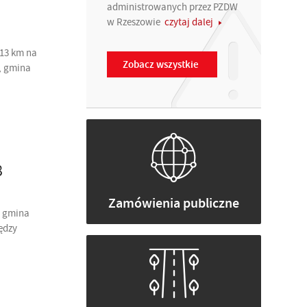
administrowanych przez PZDW
w Rzeszowie
czytaj dalej
13 km na
Zobacz wszystkie
i, gmina
8
Zamówienia publiczne
, gmina
ędzy