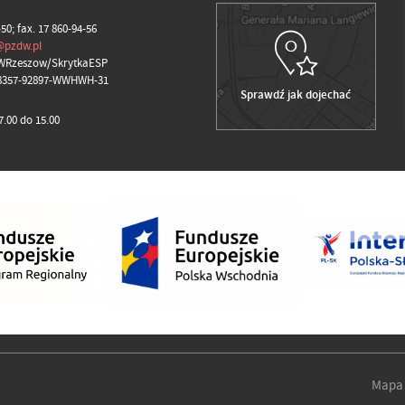
-50; fax. 17 860-94-56
@pzdw.pl
WRzeszow/SkrytkaESP
98357-92897-WWHWH-31
Sprawdź jak dojechać
.00 do 15.00
Mapa 