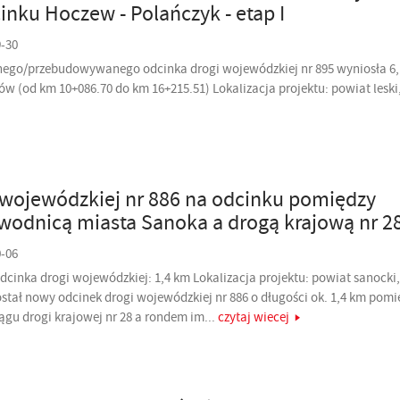
nku Hoczew - Polańczyk - etap I
9-30
go/przebudowywanego odcinka drogi wojewódzkiej nr 895 wyniosła 6,
ów (od km 10+086.70 do km 16+215.51) Lokalizacja projektu: powiat lesk
wojewódzkiej nr 886 na odcinku pomiędzy
odnicą miasta Sanoka a drogą krajową nr 2
0-06
inka drogi wojewódzkiej: 1,4 km Lokalizacja projektu: powiat sanocki
ał nowy odcinek drogi wojewódzkiej nr 886 o długości ok. 1,4 km pomi
gu drogi krajowej nr 28 a rondem im...
czytaj wiecej