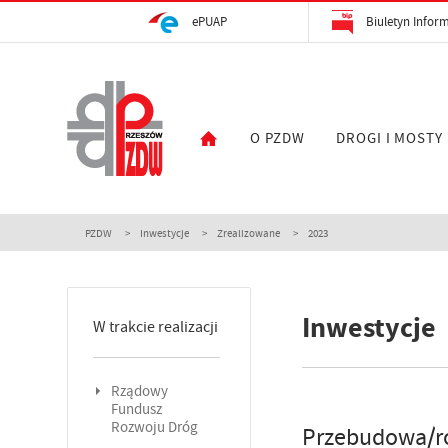
ePUAP
Biuletyn Inform
O PZDW
DROGI I MOSTY
PZDW
Inwestycje
Zrealizowane
2023
Inwestycje
W trakcie realizacji
Rządowy
Fundusz
Rozwoju Dróg
Przebudowa/ro