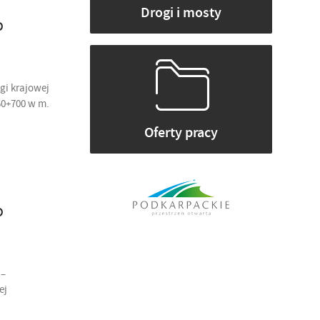
Drogi i mosty
o
gi krajowej
50+700 w m.
Oferty pracy
o
 –
ej