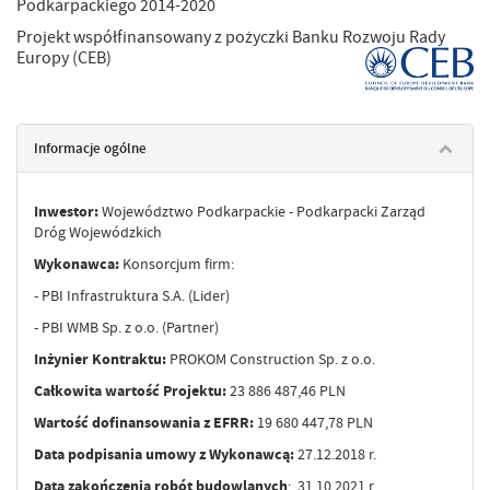
Podkarpackiego 2014-2020
Projekt współfinansowany z pożyczki Banku Rozwoju Rady
Europy (CEB)
Informacje ogólne
Inwestor:
Województwo Podkarpackie - Podkarpacki Zarząd
Dróg Wojewódzkich
Wykonawca:
Konsorcjum firm:
- PBI Infrastruktura S.A. (Lider)
- PBI WMB Sp. z o.o. (Partner)
Inżynier Kontraktu:
PROKOM Construction Sp. z o.o.
Całkowita wartość Projektu:
23 886 487,46 PLN
Wartość dofinansowania z EFRR:
19 680 447,78 PLN
Data podpisania umowy z Wykonawcą:
27.12.2018 r.
Data zakończenia robót budowlanych
: 31.10.2021 r.