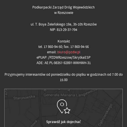
Podkarpacki Zarząd Dróg Wojewódzkich
w Rzeszowie
ul. T. Boya Żeleńskiego 19a, 35-105 Rzeszów
NIP: 813-29-37-794
Kontakt
tel. 17 860-94-50; fax. 17 860-94-56
email:
biuro@pzdw.pl
ePUAP: /PZDWRzeszow/SkrytkaESP
ADE: AE:PL-98357-92897-WWHWH-31
Przyjmujemy interesantów od poniedziałku do piątku w godzinach od 7.00 do
15.00
Sprawdź jak dojechać