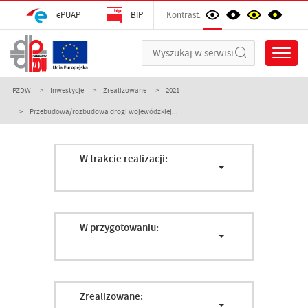
ePUAP
BIP
Kontrast:
PZDW
Inwestycje
Zrealizowane
2021
Przebudowa/rozbudowa drogi wojewódzkiej...
W trakcie realizacji:
W przygotowaniu:
Zrealizowane: