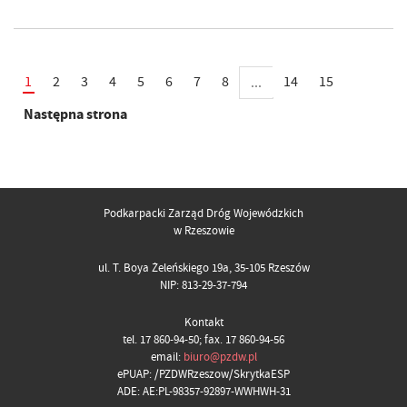
1
2
3
4
5
6
7
8
14
15
...
Następna strona
Podkarpacki Zarząd Dróg Wojewódzkich
w Rzeszowie
ul. T. Boya Żeleńskiego 19a, 35-105 Rzeszów
NIP: 813-29-37-794
Kontakt
tel. 17 860-94-50; fax. 17 860-94-56
email:
biuro@pzdw.pl
ePUAP: /PZDWRzeszow/SkrytkaESP
ADE: AE:PL-98357-92897-WWHWH-31