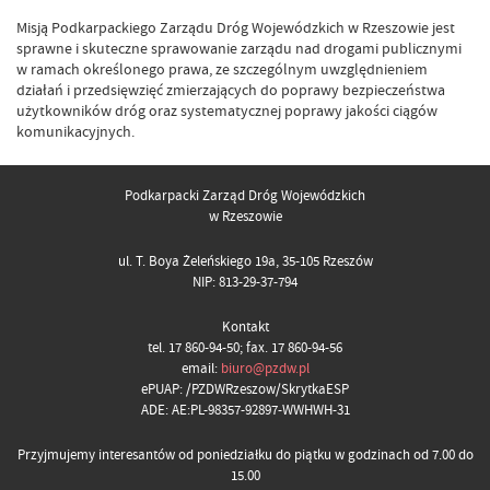
Misją Podkarpackiego Zarządu Dróg Wojewódzkich w Rzeszowie jest
sprawne i skuteczne sprawowanie zarządu nad drogami publicznymi
w ramach określonego prawa, ze szczególnym uwzględnieniem
działań i przedsięwzięć zmierzających do poprawy bezpieczeństwa
użytkowników dróg oraz systematycznej poprawy jakości ciągów
komunikacyjnych.
Podkarpacki Zarząd Dróg Wojewódzkich
w Rzeszowie
ul. T. Boya Żeleńskiego 19a, 35-105 Rzeszów
NIP: 813-29-37-794
Kontakt
tel. 17 860-94-50; fax. 17 860-94-56
email:
biuro@pzdw.pl
ePUAP: /PZDWRzeszow/SkrytkaESP
ADE: AE:PL-98357-92897-WWHWH-31
Przyjmujemy interesantów od poniedziałku do piątku w godzinach od 7.00 do
15.00