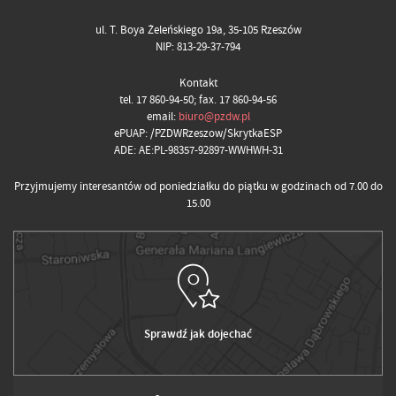
ul. T. Boya Żeleńskiego 19a, 35-105 Rzeszów
NIP: 813-29-37-794
Kontakt
tel. 17 860-94-50; fax. 17 860-94-56
email:
biuro@pzdw.pl
ePUAP: /PZDWRzeszow/SkrytkaESP
ADE: AE:PL-98357-92897-WWHWH-31
Przyjmujemy interesantów od poniedziałku do piątku w godzinach od 7.00 do
15.00
Sprawdź jak dojechać