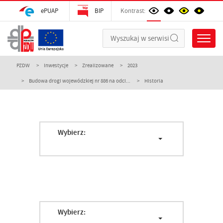
ePUAP
BIP
Kontrast:
PZDW
Inwestycje
Zrealizowane
2023
Budowa drogi wojewódzkiej nr 886 na odci...
Historia
Wybierz:
Wybierz: