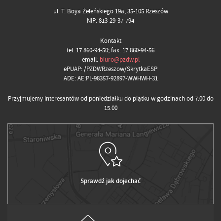
ul. T. Boya Żeleńskiego 19a, 35-105 Rzeszów
NIP: 813-29-37-794
Kontakt
tel. 17 860-94-50; fax. 17 860-94-56
email:
biuro@pzdw.pl
ePUAP: /PZDWRzeszow/SkrytkaESP
ADE: AE:PL-98357-92897-WWHWH-31
Przyjmujemy interesantów od poniedziałku do piątku w godzinach od 7.00 do
15.00
Sprawdź jak dojechać