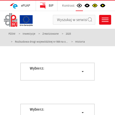
ePUAP
BIP
Kontrast:
PZDW
Inwestycje
Zrealizowane
2025
Rozbudowa drogi wojewódzkiej nr 986 na o...
Historia
Wybierz:
Wybierz: