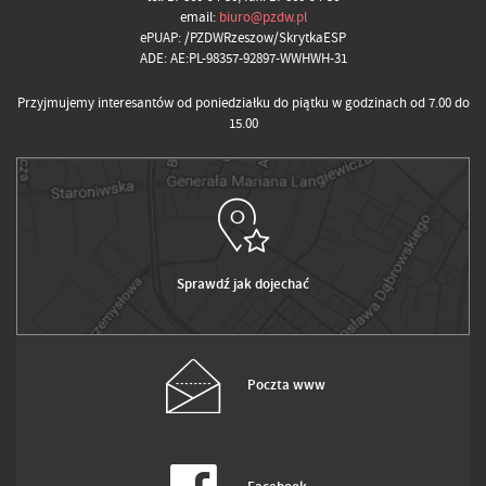
email:
biuro@pzdw.pl
ePUAP: /PZDWRzeszow/SkrytkaESP
ADE: AE:PL-98357-92897-WWHWH-31
Przyjmujemy interesantów od poniedziałku do piątku w godzinach od 7.00 do
15.00
Sprawdź jak dojechać
Poczta www