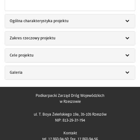
Ogólna charakterystyka projektu
Zakres rzeczowy projektu
Cele projektu
Galeria
Podkarpacki Zarząd Dróg Wojewódzkich
w Rzeszowie
ul. T. Boya Żeleńskiego 19a, 35-105 Rzeszów
NIP: 813-29-37-794
Kontakt
tel. 17 860-94-50; fax. 17 860-94-56