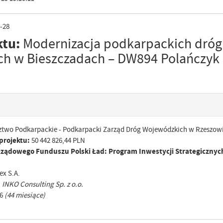
-28
ktu:
Modernizacja podkarpackich dróg
h w Bieszczadach – DW894 Polańczyk 
wo Podkarpackie - Podkarpacki Zarząd Dróg Wojewódzkich w Rzeszow
projektu:
50 442 826,44 PLN
ządowego Funduszu Polski Ład: Program Inwestycji Strategicznyc
x S.A.
:
INKO Consulting Sp. z o.o.
6
(44 miesiące)