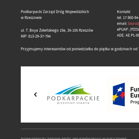
Podkarpacki Zarząd Dróg Wojewódzkich
Kontakt
w Rzeszowie
tel. 17 860-94
email:
biuro
ePUAP: /PZD
ul. T. Boya Żeleńskiego 19a, 35-105 Rzeszów
ADE: AE:PL-
NIP: 813-29-37-794
Przyjmujemy interesantów od poniedziałku do piątku w godzinach od 7