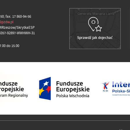
-50; fax. 17 860-94-56
@pzdw.pl
WRzeszow/SkrytkaESP
98357-92897-WWHWH-31
Sprawdź jak dojechać
.00 do 15.00