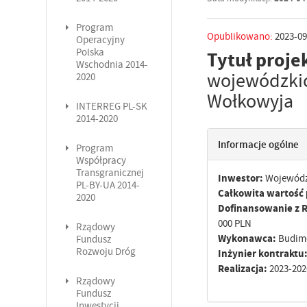
Program
Opublikowano:
2023-09
Operacyjny
Polska
Tytuł proje
Wschodnia 2014-
wojewódzkic
2020
Wołkowyja
INTERREG PL-SK
2014-2020
Informacje ogólne
Program
Współpracy
Transgranicznej
Inwestor:
Województ
PL-BY-UA 2014-
Całkowita wartość 
2020
Dofinansowanie z R
000 PLN
Rządowy
Wykonawca:
Budime
Fundusz
Rozwoju Dróg
Inżynier kontraktu
Realizacja:
2023-202
Rządowy
Fundusz
Inwestycji