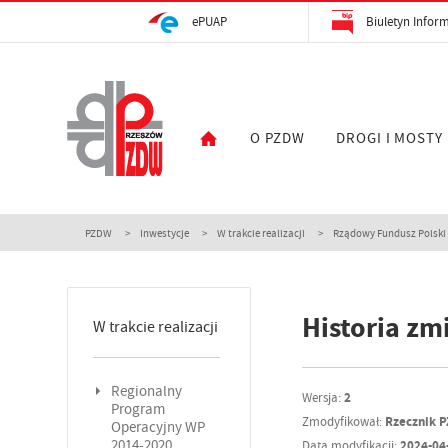
ePUAP
Biuletyn Inform
O PZDW
DROGI I MOSTY
PZDW
Inwestycje
W trakcie realizacji
Rządowy Fundusz Polski 
Historia zm
W trakcie realizacji
Regionalny
Wersja:
2
Program
Zmodyfikował:
Rzecznik 
Operacyjny WP
2014-2020
Data modyfikacji:
2024-04