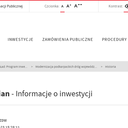
++
+
A
acji Publicznej
Czcionka:
A
Kontrast:
A
INWESTYCJE
ZAMÓWIENIA PUBLICZNE
PROCEDURY
Ład: Program Inwe...
Modernizacja podkarpackich dróg wojewódz...
Historia
ian
- Informacje o inwestycji
PZDW
-23 15:28:11