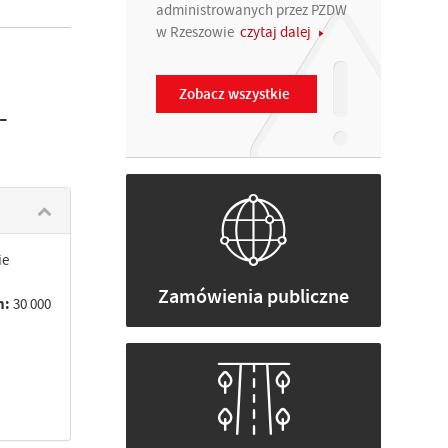
administrowanych przez PZDW
w Rzeszowie
czytaj dalej
Zobacz wszystkie
-
ie
Zamówienia publiczne
h:
30 000