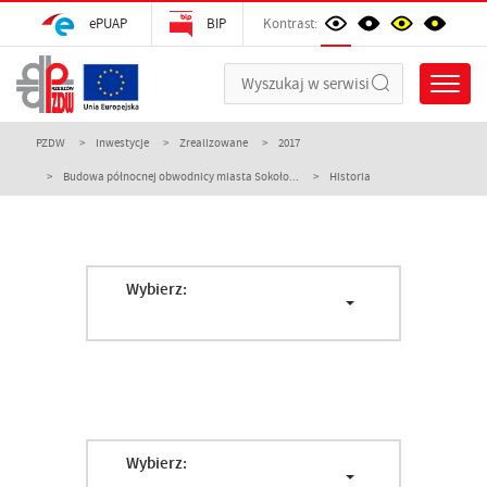
ePUAP
BIP
Kontrast:
PZDW
Inwestycje
Zrealizowane
2017
Budowa północnej obwodnicy miasta Sokoło...
Historia
Wybierz:
Wybierz: