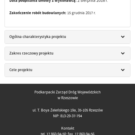
2 sierpnia 2016
Data podpisania umowy z Wykonawcą:
r.
Zakończenie robót budowlanych:
15 grudnia 2017 r.
Ogólna charakterystyka projektu
Zakres rzeczowy projektu
Cele projektu
Podkarpacki Zarząd Dróg Wojewódzkich
w Rzeszowie
ul. T. Boya Żeleńskiego 19a, 35-105 Rzeszów
NIP: 813-29-37-794
Kontakt
tel. 17 860-94-50; fax. 17 860-94-56