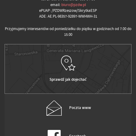
email:
biuro@pzdw.pl
ePUAP: /PZDWRzeszow/SkrytkaESP
ADE: AE:PL-98357-92897-WWHWH-31
Przyjmujemy interesantów od poniedziałku do piątku w godzinach od 7.00 do
15.00
Sprawdź jak dojechać
Poczta www