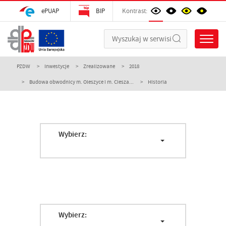
ePUAP
BIP
Kontrast:
PZDW
Inwestycje
Zrealizowane
2018
Budowa obwodnicy m. Oleszyce i m. Ciesza...
Historia
Wybierz:
Wybierz: