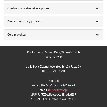
Ogólna charakterystyka projektu
Zakres rzeczowy projektu
Cele projektu
Podkarpacki Zarząd Dróg Wojewódzkich
w Rzeszowie
ul. T. Boya Żeleńskiego 19a, 35-105 Rzeszów
NIP: 813-29-37-794
Kontakt
tel. 17 860-94-50; fax. 17 860-94-56
email:
biuro@pzdw.pl
ePUAP: /PZDWRzeszow/SkrytkaESP
ADE: AE:PL-98357-92897-WWHWH-31