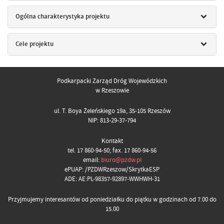
Ogólna charakterystyka projektu
Cele projektu
Podkarpacki Zarząd Dróg Wojewódzkich
w Rzeszowie
ul. T. Boya Żeleńskiego 19a, 35-105 Rzeszów
NIP: 813-29-37-794
Kontakt
tel. 17 860-94-50; fax. 17 860-94-56
email:
biuro@pzdw.pl
ePUAP: /PZDWRzeszow/SkrytkaESP
ADE: AE:PL-98357-92897-WWHWH-31
Przyjmujemy interesantów od poniedziałku do piątku w godzinach od 7.00 do
15.00