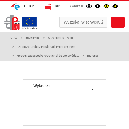
ePUAP
BIP
Kontrast:
PZDW
Inwestycje
W trakcie realizacji
Rządowy Fundusz Polski Ład: Program Inwe...
Modernizacja podkarpackich dróg wojewódz...
Historia
Wybierz: