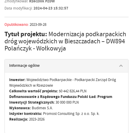
Zmodyfikował:
Rzecznik PZDW
Data modyfikacji:
2024-04-23 15:32:57
Opublikowano:
2023-09-28
Tytuł projektu:
Modernizacja podkarpackich
dróg wojewódzkich w Bieszczadach – DW894
Polańczyk - Wołkowyja
Informacje ogólne
Inwestor:
Województwo Podkarpackie - Podkarpacki Zarząd Dróg
Wojewódzkich w Rzeszowie
Całkowita wartość projektu:
50 442 826,44 PLN
Dofinansowanie z Rządowego Funduszu Polski Ład: Program
Inwestycji Strategicznych:
30 000 000 PLN
Wykonawca:
Budimex S.A.
Inżynier kontraktu:
Promost Consulting Sp. z o.o. Sp. k.
Realizacja:
2023-2026