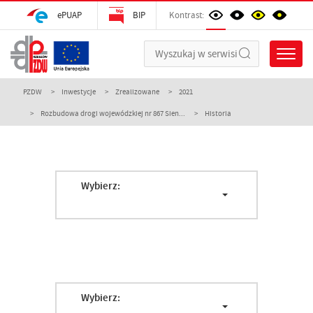
ePUAP
BIP
Kontrast:
PZDW
Inwestycje
Zrealizowane
2021
Rozbudowa drogi wojewódzkiej nr 867 Sien...
Historia
Wybierz:
Wybierz: