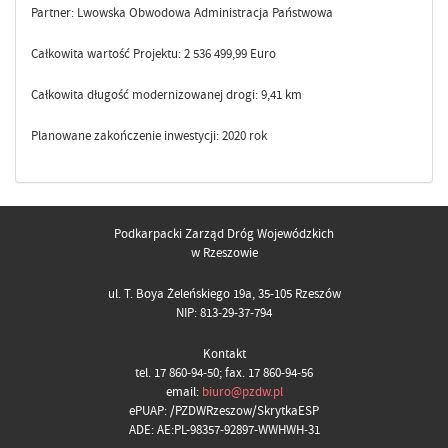
Partner: Lwowska Obwodowa Administracja Państwowa
Całkowita wartość Projektu: 2 536 499,99 Euro
Całkowita długość modernizowanej drogi: 9,41 km
Planowane zakończenie inwestycji: 2020 rok
Podkarpacki Zarząd Dróg Wojewódzkich
w Rzeszowie
ul. T. Boya Żeleńskiego 19a, 35-105 Rzeszów
NIP: 813-29-37-794
Kontakt
tel. 17 860-94-50; fax. 17 860-94-56
email:
biuro@pzdw.pl
ePUAP: /PZDWRzeszow/SkrytkaESP
ADE: AE:PL-98357-92897-WWHWH-31