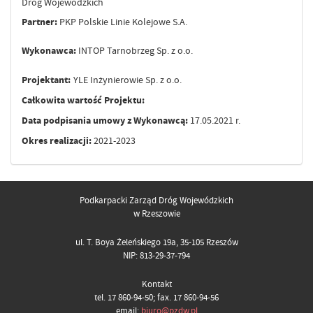
Dróg Wojewódzkich
Partner:
PKP Polskie Linie Kolejowe S.A.
Wykonawca:
INTOP Tarnobrzeg Sp. z o.o.
Projektant:
YLE Inżynierowie Sp. z o.o.
Całkowita wartość Projektu:
Data podpisania umowy z Wykonawcą:
17.05.2021 r.
Okres realizacji:
2021-2023
Podkarpacki Zarząd Dróg Wojewódzkich
w Rzeszowie
ul. T. Boya Żeleńskiego 19a, 35-105 Rzeszów
NIP: 813-29-37-794
Kontakt
tel. 17 860-94-50; fax. 17 860-94-56
email:
biuro@pzdw.pl