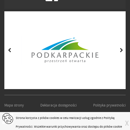
Mapa strony
Deklaracja dostępności
Polityka prywatności
PODKARPACKI ZARZĄD DRÓG WOJEWÓDZKICH W RZESZOWIE
Strona korzysta z plików
cookies
w celu realizacji usług zgodnie z
Polityką
X
Projekt i realizacja:
moonbite.pl
Prywatności
. Wszelkie warunki przychowywania oraz dostępu do plików cookie