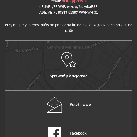
email:
biuro@pzdw.pl
ePUAP: /PZDWRzeszow/SkrytkaESP
ADE: AE:PL-98357-92897-WWHWH-31
Przyjmujemy interesantów od poniedziałku do piątku w godzinach od 7.00 do
15.00
Sprawdź jak dojechać
Poczta www
Facebook