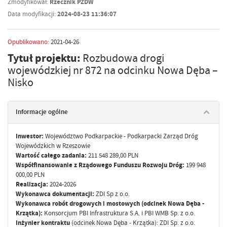
Zmodyfikował:
Rzecznik PZDW
Data modyfikacji:
2024-08-23 11:36:07
Opublikowano:
2021-04-26
Tytuł projektu:
Rozbudowa drogi
wojewódzkiej nr 872 na odcinku Nowa Dęba –
Nisko
Informacje ogólne
Inwestor:
Województwo Podkarpackie - Podkarpacki Zarząd Dróg
Wojewódzkich w Rzeszowie
Wartość całego zadania:
211 548 289,00 PLN
Współfinansowanie z Rządowego Funduszu Rozwoju Dróg:
199 948
000,00 PLN
Realizacja:
2024-2026
Wykonawca dokumentacji:
ZDI Sp z o.o.
Wykonawca robót drogowych i mostowych (odcinek Nowa Dęba -
Krzątka):
Konsorcjum PBI Infrastruktura S.A. i PBI WMB Sp. z o.o.
Inżynier kontraktu
(odcinek Nowa Dęba - Krzątka): ZDI Sp. z o.o.