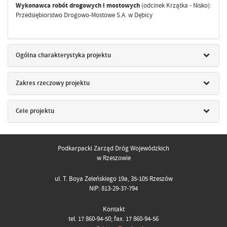
Wykonawca robót drogowych i mostowych
(odcinek Krzątka - Nisko):
Przedsiębiorstwo Drogowo-Mostowe S.A. w Dębicy
Ogólna charakterystyka projektu
Zakres rzeczowy projektu
Cele projektu
Podkarpacki Zarząd Dróg Wojewódzkich
w Rzeszowie
ul. T. Boya Żeleńskiego 19a, 35-105 Rzeszów
NIP: 813-29-37-794
Kontakt
tel. 17 860-94-50; fax. 17 860-94-56