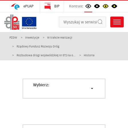
ePUAP
BIP
Kontrast:
PZDW
Inwestycje
W trakcie realizacji
Rządowy Fundusz Rozwoju Dróg
Rozbudowa drogi wojewódzkiej nr 872 na o...
Historia
Wybierz: