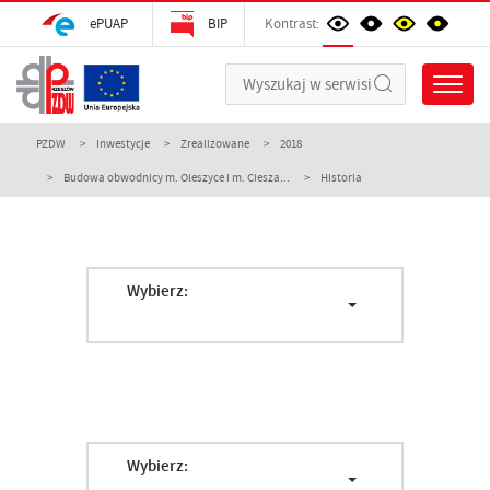
ePUAP
BIP
Kontrast:
PZDW
Inwestycje
Zrealizowane
2018
Budowa obwodnicy m. Oleszyce i m. Ciesza...
Historia
Wybierz:
Wybierz: