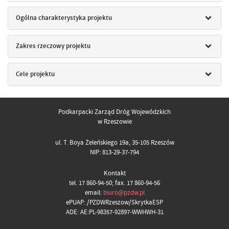
Ogólna charakterystyka projektu
Zakres rzeczowy projektu
Cele projektu
Podkarpacki Zarząd Dróg Wojewódzkich
w Rzeszowie
ul. T. Boya Żeleńskiego 19a, 35-105 Rzeszów
NIP: 813-29-37-794
Kontakt
tel. 17 860-94-50; fax. 17 860-94-56
email:
biuro@pzdw.pl
ePUAP: /PZDWRzeszow/SkrytkaESP
ADE: AE:PL-98357-92897-WWHWH-31