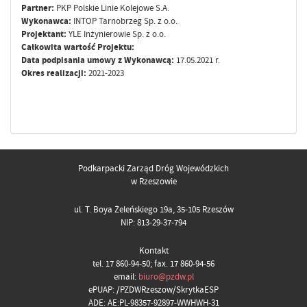
Partner:
PKP Polskie Linie Kolejowe S.A.
Wykonawca:
INTOP Tarnobrzeg Sp. z o.o.
Projektant:
YLE Inżynierowie Sp. z o.o.
Całkowita wartość Projektu:
Data podpisania umowy z Wykonawcą:
17.05.2021 r.
Okres realizacji:
2021-2023
Podkarpacki Zarząd Dróg Wojewódzkich
w Rzeszowie
ul. T. Boya Żeleńskiego 19a, 35-105 Rzeszów
NIP: 813-29-37-794
Kontakt
tel. 17 860-94-50; fax. 17 860-94-56
email:
biuro@pzdw.pl
ePUAP: /PZDWRzeszow/SkrytkaESP
ADE: AE:PL-98357-92897-WWHWH-31