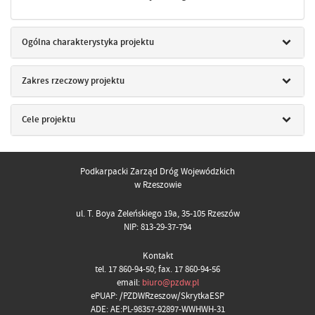
Ogólna charakterystyka projektu
Zakres rzeczowy projektu
Cele projektu
Podkarpacki Zarząd Dróg Wojewódzkich
w Rzeszowie
ul. T. Boya Żeleńskiego 19a, 35-105 Rzeszów
NIP: 813-29-37-794
Kontakt
tel. 17 860-94-50; fax. 17 860-94-56
email:
biuro@pzdw.pl
ePUAP: /PZDWRzeszow/SkrytkaESP
ADE: AE:PL-98357-92897-WWHWH-31