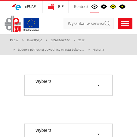
ePUAP
BIP
Kontrast:
PZDW
Inwestycje
Zrealizowane
2017
Budowa północnej obwodnicy miasta Sokoło...
Historia
Wybierz:
Wybierz: