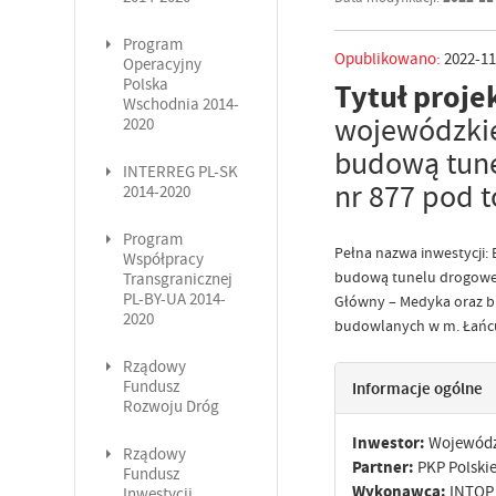
Program
Opublikowano:
2022-11
Operacyjny
Polska
Tytuł proje
Wschodnia 2014-
wojewódzkiej
2020
budową tune
INTERREG PL-SK
nr 877 pod t
2014-2020
Program
Pełna nazwa inwestycji:
Współpracy
budową tunelu drogowego
Transgranicznej
PL-BY-UA 2014-
Główny – Medyka oraz bu
2020
budowlanych w m. Łańc
Rządowy
Fundusz
Informacje ogólne
Rozwoju Dróg
Inwestor:
Województ
Rządowy
Partner:
PKP Polskie
Fundusz
Wykonawca:
INTOP 
Inwestycji