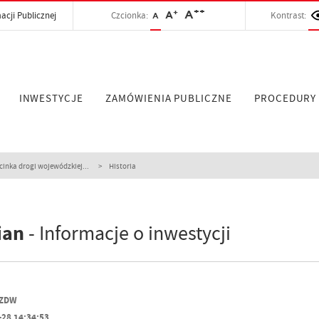
++
+
A
acji Publicznej
Czcionka:
A
Kontrast:
A
INWESTYCJE
ZAMÓWIENIA PUBLICZNE
PROCEDURY
nka drogi wojewódzkiej...
Historia
ian
- Informacje o inwestycji
PZDW
-28 14:34:53