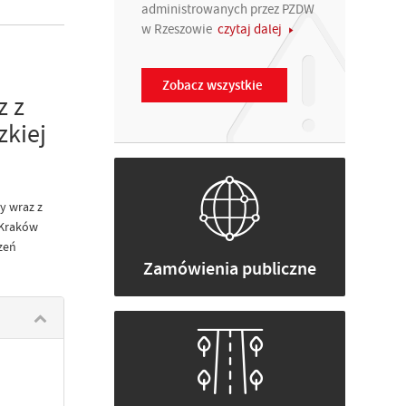
administrowanych przez PZDW
w Rzeszowie
czytaj dalej
Zobacz wszystkie
z z
kiej
y wraz z
 Kraków
zeń
Zamówienia publiczne