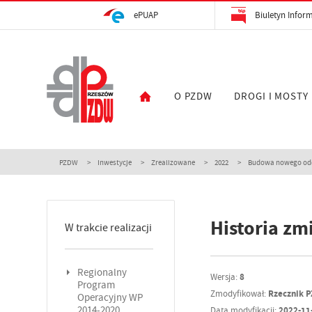
ePUAP
Biuletyn Inform
O PZDW
DROGI I MOSTY
PZDW
Inwestycje
Zrealizowane
2022
Budowa nowego odci
Historia zm
W trakcie realizacji
Regionalny
Wersja:
8
Program
Zmodyfikował:
Rzecznik 
Operacyjny WP
2014-2020
Data modyfikacji:
2022-11