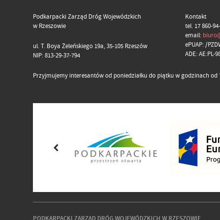
Podkarpacki Zarząd Dróg Wojewódzkich
Kontakt
w Rzeszowie
tel. 17 860-94
email:
biuro
ePUAP: /PZD
ul. T. Boya Żeleńskiego 19a, 35-105 Rzeszów
ADE: AE:PL-
NIP: 813-29-37-794
Przyjmujemy interesantów od poniedziałku do piątku w godzinach od 7
PODKARPACKI ZARZĄD DRÓG WOJEWÓDZKICH W RZESZOWIE