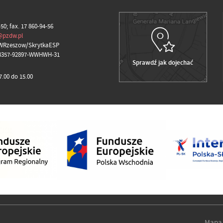
-50; fax. 17 860-94-56
@pzdw.pl
WRzeszow/SkrytkaESP
98357-92897-WWHWH-31
Sprawdź jak dojechać
.00 do 15.00
Mapa 