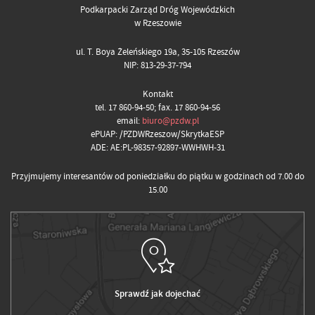
Podkarpacki Zarząd Dróg Wojewódzkich
w Rzeszowie
ul. T. Boya Żeleńskiego 19a, 35-105 Rzeszów
NIP: 813-29-37-794
Kontakt
tel. 17 860-94-50; fax. 17 860-94-56
email:
biuro@pzdw.pl
ePUAP: /PZDWRzeszow/SkrytkaESP
ADE: AE:PL-98357-92897-WWHWH-31
Przyjmujemy interesantów od poniedziałku do piątku w godzinach od 7.00 do
15.00
Sprawdź jak dojechać