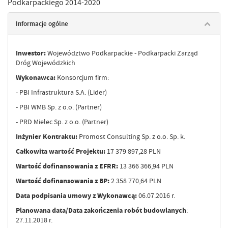
Podkarpackiego 2014-2020
Informacje ogólne
Inwestor:
Województwo Podkarpackie - Podkarpacki Zarząd
Dróg Wojewódzkich
Wykonawca:
Konsorcjum firm:
- PBI Infrastruktura S.A. (Lider)
- PBI WMB Sp. z o.o. (Partner)
- PRD Mielec Sp. z o.o. (Partner)
Inżynier Kontraktu:
Promost Consulting Sp. z o.o. Sp. k.
Całkowita wartość Projektu:
17 379 897,28 PLN
Wartość dofinansowania z EFRR:
13 366 366,94 PLN
Wartość dofinansowania z BP:
2 358 770,64 PLN
Data podpisania umowy z Wykonawcą:
06.07.2016 r.
Planowana data/Data zakończenia robót budowlanych
:
27.11.2018 r.