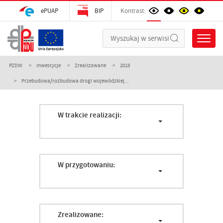
ePUAP
BIP
Kontrast:
PZDW
Inwestycje
Zrealizowane
2018
Przebudowa/rozbudowa drogi wojewódzkiej...
W trakcie realizacji:
W przygotowaniu:
Zrealizowane: