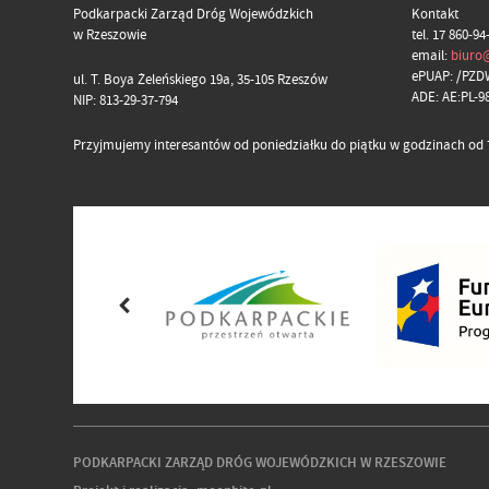
Podkarpacki Zarząd Dróg Wojewódzkich
Kontakt
w Rzeszowie
tel. 17 860-94
email:
biuro
ePUAP: /PZD
ul. T. Boya Żeleńskiego 19a, 35-105 Rzeszów
ADE: AE:PL-
NIP: 813-29-37-794
Przyjmujemy interesantów od poniedziałku do piątku w godzinach od 7
PODKARPACKI ZARZĄD DRÓG WOJEWÓDZKICH W RZESZOWIE