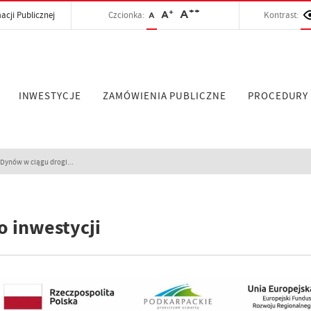
++
+
A
acji Publicznej
Czcionka:
A
Kontrast:
A
INWESTYCJE
ZAMÓWIENIA PUBLICZNE
PROCEDURY
ynów w ciągu drogi...
o inwestycji