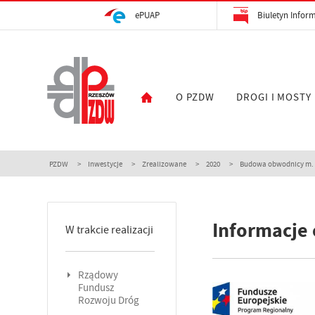
ePUAP
Biuletyn Inform
O PZDW
DROGI I MOSTY
PZDW
Inwestycje
Zrealizowane
2020
Budowa obwodnicy m. D
Informacje 
W trakcie realizacji
Rządowy
Fundusz
Rozwoju Dróg