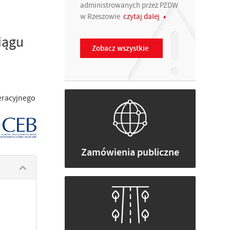
administrowanych przez PZDW
w Rzeszowie
czytaj dalej
iągu
Zobacz wszystkie
eracyjnego
Zamówienia publiczne