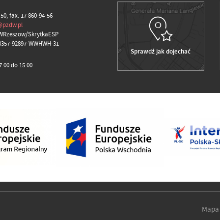
-50; fax. 17 860-94-56
@pzdw.pl
WRzeszow/SkrytkaESP
98357-92897-WWHWH-31
Sprawdź jak dojechać
.00 do 15.00
Mapa 