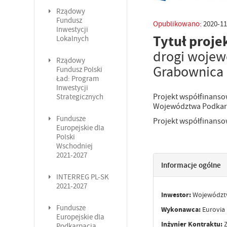
Rządowy
Fundusz
Opublikowano:
2020-11
Inwestycji
Tytuł proje
Lokalnych
drogi wojew
Rządowy
Grabownica 
Fundusz Polski
Ład: Program
Inwestycji
Projekt współfinans
Strategicznych
Województwa Podkar
Fundusze
Projekt współfinanso
Europejskie dla
Polski
Wschodniej
2021-2027
Informacje ogólne
INTERREG PL-SK
2021-2027
Inwestor:
Województw
Fundusze
Wykonawca:
Eurovia 
Europejskie dla
Inżynier Kontraktu
:
Z
Podkarpacia