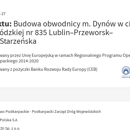
-27
ktu:
Budowa obwodnicy m. Dynów w c
ódzkiej nr 835 Lublin–Przeworsk–
Starzeńska
owany przez Unię Europejską w ramach Regionalnego Programu Op
packiego 2014-2020
wany z pożyczki Banku Rozwoju Rady Europy (CEB)
o Podkarpackie - Podkarpacki Zarząd Dróg Wojewódzkich
Polska S.A.
DI Sp. z o.o.