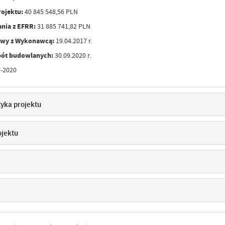
rojektu:
40 845 548,56 PLN
nia z EFRR:
31 885 741,82 PLN
owy z Wykonawcą:
19.04.2017 r.
bót budowlanych:
30.09.2020 r.
-2020
tyka projektu
ojektu