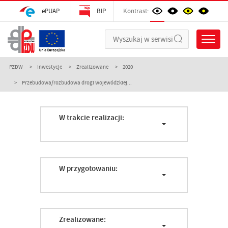
ePUAP
BIP
Kontrast:
PZDW
Inwestycje
Zrealizowane
2020
Przebudowa/rozbudowa drogi wojewódzkiej...
W trakcie realizacji:
W przygotowaniu:
Zrealizowane: