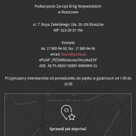
Podkarpacki Zarząd Dróg Wojewódzkich
w Rzeszowie
ul. T. Boya Żeleńskiego 19a, 35-105 Rzeszów
NIP: 813-29-37-794
Kontakt
tel. 17 860-94-50; fax. 17 860-94-56
email:
biuro@pzdw.pl
ePUAP: /PZDWRzeszow/SkrytkaESP
ADE: AE:PL-98357-92897-WWHWH-31
Przyjmujemy interesantów od poniedziałku do piątku w godzinach od 7.00 do
15.00
Sprawdź jak dojechać