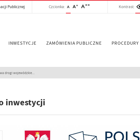
++
+
A
acji Publicznej
Czcionka:
A
Kontrast:
A
INWESTYCJE
ZAMÓWIENIA PUBLICZNE
PROCEDURY
a drogi wojewódzkie...
o inwestycji