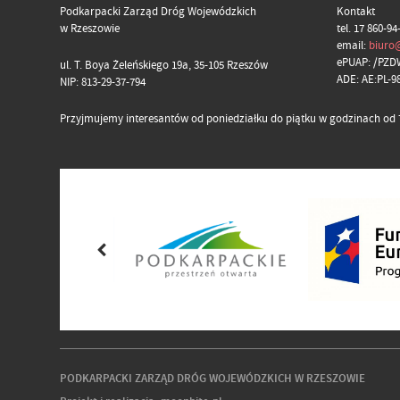
Podkarpacki Zarząd Dróg Wojewódzkich
Kontakt
w Rzeszowie
tel. 17 860-94
email:
biuro
ePUAP: /PZD
ul. T. Boya Żeleńskiego 19a, 35-105 Rzeszów
ADE: AE:PL-
NIP: 813-29-37-794
Przyjmujemy interesantów od poniedziałku do piątku w godzinach od 7
PODKARPACKI ZARZĄD DRÓG WOJEWÓDZKICH W RZESZOWIE