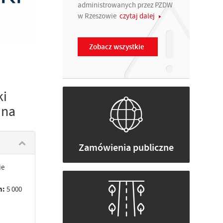
administrowanych przez PZDW
w Rzeszowie
czytaj dalej
Zobacz wszystkie
ki
ina
Zamówienia publiczne
ie
h:
5 000