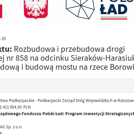
-20
ktu:
Rozbudowa i przebudowa drogi
j nr 858 na odcinku Sieraków-Harasiu
udową i budową mostu na rzece Borow
wo Podkarpackie - Podkarpacki Zarząd Dróg Wojewódzkich w Rzeszow
1 421 854,93 PLN
ządowego Funduszu Polski Ład: Program Inwestycji Strategicznyc
G Sp. z o.o.
4