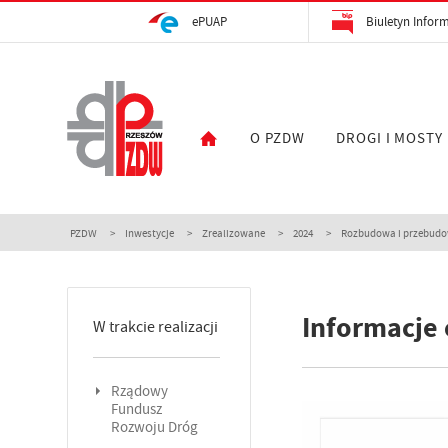
ePUAP
Biuletyn Inform
O PZDW
DROGI I MOSTY
PZDW
Inwestycje
Zrealizowane
2024
Rozbudowa i przebudow
Informacje 
W trakcie realizacji
Rządowy
Fundusz
Rozwoju Dróg