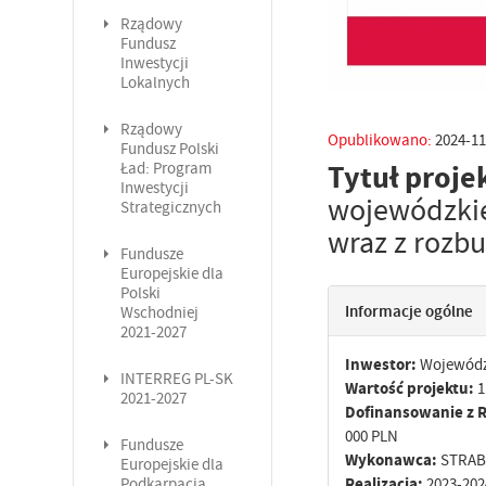
Rządowy
Fundusz
Inwestycji
Lokalnych
Rządowy
Opublikowano:
2024-11
Fundusz Polski
Tytuł proje
Ład: Program
Inwestycji
wojewódzkie
Strategicznych
wraz z rozb
Fundusze
Europejskie dla
Polski
Informacje ogólne
Wschodniej
2021-2027
Inwestor:
Województ
INTERREG PL-SK
Wartość projektu:
1
2021-2027
Dofinansowanie z R
000 PLN
Fundusze
Wykonawca:
STRABA
Europejskie dla
Realizacja:
2023-202
Podkarpacia