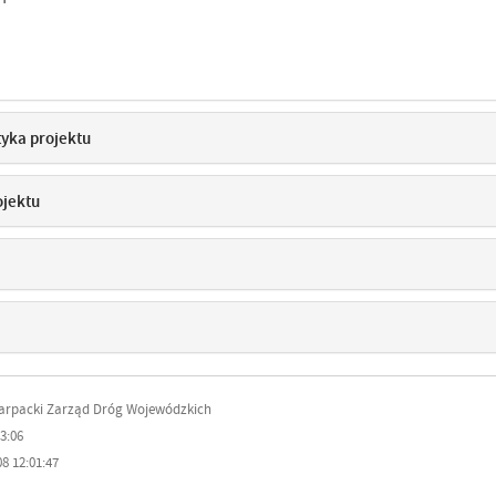
tyka projektu
ojektu
karpacki Zarząd Dróg Wojewódzkich
3:06
8 12:01:47