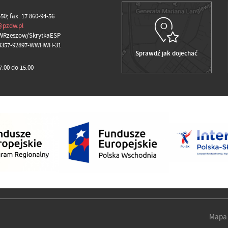
-50; fax. 17 860-94-56
@pzdw.pl
WRzeszow/SkrytkaESP
98357-92897-WWHWH-31
Sprawdź jak dojechać
.00 do 15.00
Mapa 