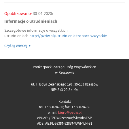
Opublikowano:
30-04-2020r.
Informacje o utrudnieniach
Szczegółowe informacje o wszystkich
utrudnieniach
http://pzdw.pl/utrudnienia#zobacz-wszystkie
czytaj wiecej
Podkarpacki Zarząd Dróg Wojewódzkich
w Rzeszowie
ul. T. Boya Żeleńskiego 19a, 35-105 Rzeszów
NIP: 813-29-37-794
Kontakt
tel. 17 860-94-50; fax. 17 860-94-56
email:
biuro@pzdw.pl
ePUAP: /PZDWRzeszow/SkrytkaESP
ADE: AE:PL-98357-92897-WWHWH-31