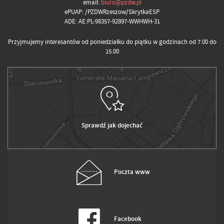
email:
biuro@pzdw.pl
ePUAP: /PZDWRzeszow/SkrytkaESP
ADE: AE:PL-98357-92897-WWHWH-31
Przyjmujemy interesantów od poniedziałku do piątku w godzinach od 7.00 do
15.00
Sprawdź jak dojechać
Poczta www
Facebook