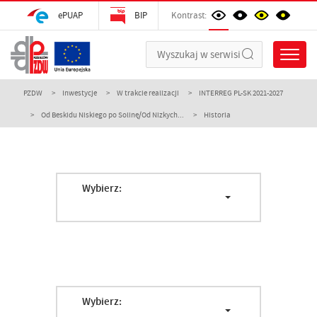
ePUAP
BIP
Kontrast:
PZDW
Inwestycje
W trakcie realizacji
INTERREG PL-SK 2021-2027
Od Beskidu Niskiego po Solinę/Od Nizkych...
Historia
Wybierz:
Wybierz: