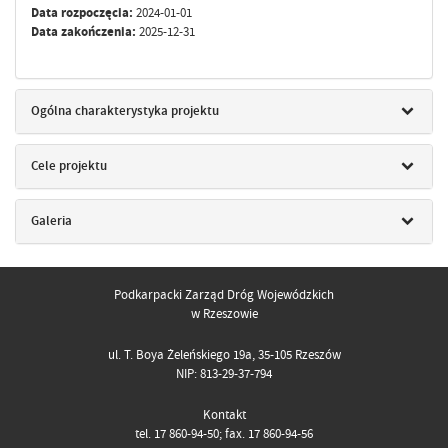
Data rozpoczęcia:
2024-01-01
Data zakończenia:
2025-12-31
Ogólna charakterystyka projektu
Cele projektu
Galeria
Podkarpacki Zarząd Dróg Wojewódzkich
w Rzeszowie
ul. T. Boya Żeleńskiego 19a, 35-105 Rzeszów
NIP: 813-29-37-794
Kontakt
tel. 17 860-94-50; fax. 17 860-94-56