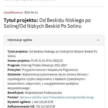
Opublikowano:
2024-04-15
Tytuł projektu:
Od Beskidu Niskiego po
Solinę/Od Nizkych Beskid Po Solinu
Informacje ogólne
Tytuł projektu:
Od Beskidu Niskiego po Solinę/Od Nizkych Beskid Po
Solinu
Numer projektu:
PLSK.01.01-IP.01-0002/23
Program:
Interreg Polska-Słowacja 2021-2027
Priorytet:
Przyjazne naturze i bezpieczne Pogranicze
Działanie:
Wspieranie przystosowania się do zmiany klimatu i
zapobiegania ryzyku związanemu z klęskami żywiołowymi i
katastrofami, odporności, z uwzględnieniem podejścia
ekosystemowego
Beneficjent:
Województwo Podkarpackie
Partner:
Správa a údržba ciest Prešovského samosprávneho kraja
Wydatki ogółem:
1 454 155,50 EUR
Dofinansowanie UE:
781 517,00 EUR