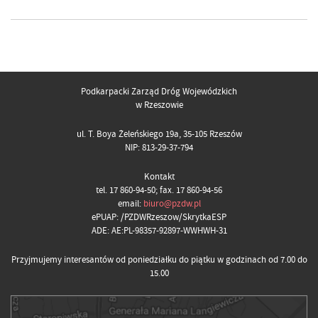
Podkarpacki Zarząd Dróg Wojewódzkich
w Rzeszowie
ul. T. Boya Żeleńskiego 19a, 35-105 Rzeszów
NIP: 813-29-37-794
Kontakt
tel. 17 860-94-50; fax. 17 860-94-56
email:
biuro@pzdw.pl
ePUAP: /PZDWRzeszow/SkrytkaESP
ADE: AE:PL-98357-92897-WWHWH-31
Przyjmujemy interesantów od poniedziałku do piątku w godzinach od 7.00 do
15.00