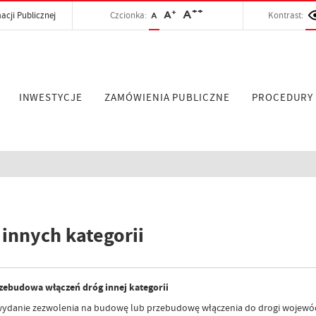
++
+
A
acji Publicznej
Czcionka:
A
Kontrast:
A
INWESTYCJE
ZAMÓWIENIA PUBLICZNE
PROCEDURY
 innych kategorii
ebudowa włączeń dróg innej kategorii
ydanie zezwolenia na budowę lub przebudowę włączenia do drogi wojewódzki