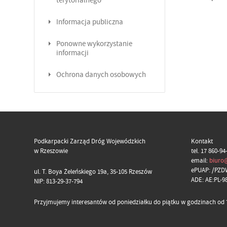
terytorialnego
Informacja publiczna
Ponowne wykorzystanie
informacji
Ochrona danych osobowych
Podkarpacki Zarząd Dróg Wojewódzkich
Kontakt
w Rzeszowie
tel. 17 860-94
email:
biuro
ePUAP: /PZD
ul. T. Boya Żeleńskiego 19a, 35-105 Rzeszów
ADE: AE:PL-
NIP: 813-29-37-794
Przyjmujemy interesantów od poniedziałku do piątku w godzinach od 7