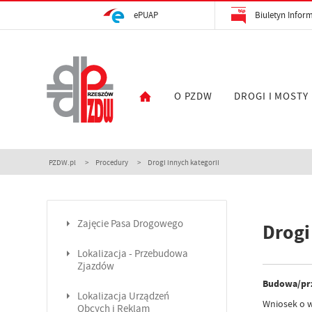
ePUAP
Biuletyn Inform
O PZDW
DROGI I MOSTY
PZDW.pl
Procedury
Drogi innych kategorii
Zajęcie Pasa Drogowego
Drogi
Lokalizacja - Przebudowa
Zjazdów
Budowa/prz
Lokalizacja Urządzeń
Wniosek o w
Obcych i Reklam