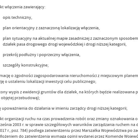
kt włączenia zawierający:
opis techniczny,
plan orientacyjny z zaznaczoną lokalizacją włączenia,
plan sytuacyjny na aktualnej mapie zasadniczej z zaznaczonym sposobem 
działek pasa drogowego drogi wojewódzkiej i drogi niższej kategorii,
przekrój podłużny i poprzeczny włączenia,
szczegóły konstrukcyjne;
rmację o zgodności zagospodarowania nieruchomości z miejscowym planem
ję o ustaleniu lokalizacji inwestycji celu publicznego;
ony wypis z ewidencji gruntów dla działek, na których będzie realizowana p
 objętej przebudową);
 upoważnienia do działania w imieniu zarządcy drogi niższej kategorii;
kt organizacji ruchu na czas prowadzenia robót oraz zmiany oznakowania 
rześnia 2003 r. w sprawie szczegółowych warunków zarządzania ruchem na
2017 r., poz. 784) podlega zatwierdzeniu przez Marszałka Województwa po z
dłożeniem do zatwierdzenia wymaga opinii wydanej przez Komendę Wojewód