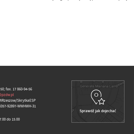
-50; fax. 17 860-94-56
@pzdw.pl
WRzeszow/SkrytkaESP
98357-92897-WWHWH-31
Sprawdź jak dojechać
.00 do 15.00