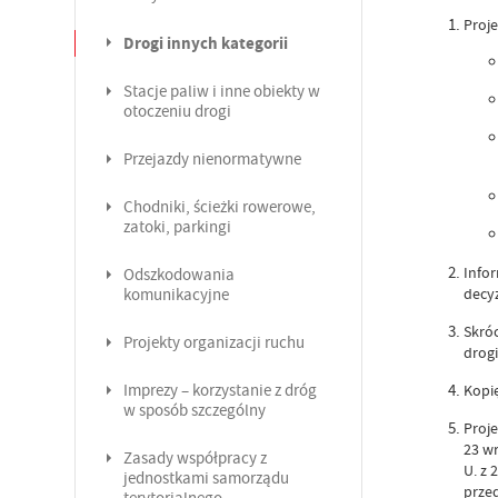
Proje
Drogi innych kategorii
Stacje paliw i inne obiekty w
otoczeniu drogi
Przejazdy nienormatywne
Chodniki, ścieżki rowerowe,
zatoki, parkingi
Info
Odszkodowania
decyz
komunikacyjne
Skróc
Projekty organizacji ruchu
drogi
Imprezy – korzystanie z dróg
Kopię
w sposób szczególny
Proje
23 w
Zasady współpracy z
U. z 
jednostkami samorządu
prze